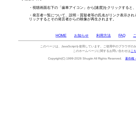
・視聴画面右下の「歯車アイコン」から[速度]をクリックすると
・発言者一覧について、説明・質疑者等の氏名がリンク表示され
リックするとその発言者からの映像が再生されます。
HOME
お知らせ
利用方法
FAQ
このページは、JavaScriptを使用しています。ご使用中のブラウザのJa
このホームページに関するお問い合わせは
こ
Copyright(C) 1999-2026 Shugiin All Rights Reserved.
著作権