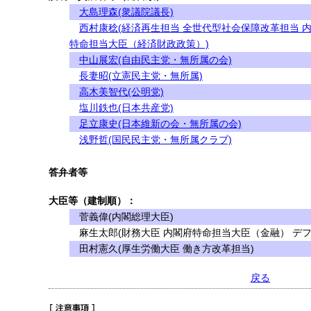
大島理森(衆議院議長)
西村康稔(経済再生担当 全世代型社会保障改革担当 
特命担当大臣（経済財政政策）)
中山展宏(自由民主党・無所属の会)
長妻昭(立憲民主党・無所属)
高木美智代(公明党)
塩川鉄也(日本共産党)
足立康史(日本維新の会・無所属の会)
浅野哲(国民民主党・無所属クラブ)
答弁者等
大臣等（建制順）：
菅義偉(内閣総理大臣)
麻生太郎(財務大臣 内閣府特命担当大臣（金融） デフ
田村憲久(厚生労働大臣 働き方改革担当)
戻る