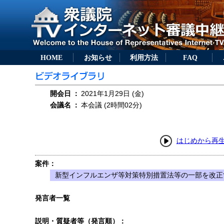
HOME
お知らせ
利用方法
FAQ
開会日
：
2021年1月29日 (金)
会議名
：
本会議 (2時間02分)
はじめから再
案件：
新型インフルエンザ等対策特別措置法等の一部を改正す
発言者一覧
説明・質疑者等（発言順）：