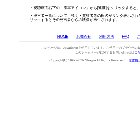
・視聴画面右下の「歯車アイコン」から[速度]をクリックすると
・発言者一覧について、説明・質疑者等の氏名がリンク表示され
リックするとその発言者からの映像が再生されます。
HOME
お知らせ
利用方法
FAQ
このページは、JavaScriptを使用しています。ご使用中のブラウザのJa
このホームページに関するお問い合わせは
こ
Copyright(C) 1999-2026 Shugiin All Rights Reserved.
著作権