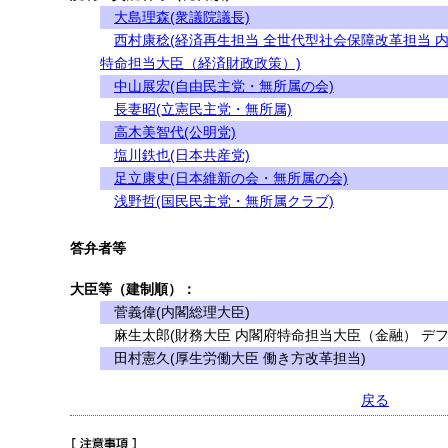
大島理森(衆議院議長)
西村康稔(経済再生担当 全世代型社会保障改革担当 
特命担当大臣（経済財政政策）)
中山展宏(自由民主党・無所属の会)
長妻昭(立憲民主党・無所属)
高木美智代(公明党)
塩川鉄也(日本共産党)
足立康史(日本維新の会・無所属の会)
浅野哲(国民民主党・無所属クラブ)
答弁者等
大臣等（建制順）：
菅義偉(内閣総理大臣)
麻生太郎(財務大臣 内閣府特命担当大臣（金融） デフ
田村憲久(厚生労働大臣 働き方改革担当)
戻る