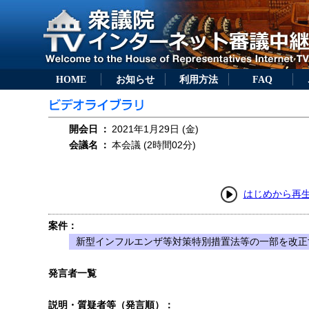
HOME
お知らせ
利用方法
FAQ
開会日
：
2021年1月29日 (金)
会議名
：
本会議 (2時間02分)
はじめから再
案件：
新型インフルエンザ等対策特別措置法等の一部を改正す
発言者一覧
説明・質疑者等（発言順）：