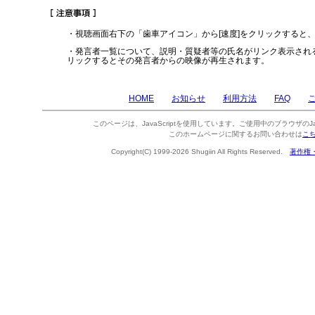
・視聴画面右下の「歯車アイコン」から[速度]をクリックすると
・発言者一覧について、説明・質疑者等の氏名がリンク表示され
リックするとその発言者からの映像が再生されます。
HOME
お知らせ
利用方法
FAQ
このページは、JavaScriptを使用しています。ご使用中のブラウザのJa
このホームページに関するお問い合わせは
こ
Copyright(C) 1999-2026 Shugiin All Rights Reserved.
著作権