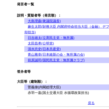
発言者一覧
説明・質疑者等（発言順）：
大島理森(衆議院議長)
麻生太郎(財務大臣 内閣府特命担当大臣（金融） デ
却担当)
日吉雄太(立憲民主党・無所属)
太田昌孝(公明党)
清水忠史(日本共産党)
青山雅幸(日本維新の会・無所属の会)
前原誠司(国民民主党・無所属クラブ)
答弁者等
大臣等（建制順）：
菅義偉(内閣総理大臣)
赤羽一嘉(国土交通大臣 水循環政策担当)
戻る