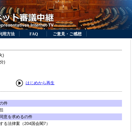
利用方法
FAQ
ご意見・ご感想
火)
分)
はじめから再生
の件
任
同意を求めるの件
する法律案（204国会閣7）