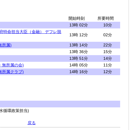
開始時刻
所要時間
13時 02分
10分
閣府特命担当大臣（金融） デフレ脱
13時 12分
02分
無所属)
13時 14分
22分
13時 36分
15分
13時 51分
14分
・無所属の会)
14時 05分
11分
無所属クラブ)
14時 16分
12分
水循環政策担当)
戻る