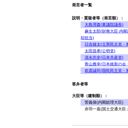
発言者一覧
説明・質疑者等（発言順）：
大島理森(衆議院議長)
麻生太郎(財務大臣 内
却担当)
日吉雄太(立憲民主党・
太田昌孝(公明党)
清水忠史(日本共産党)
青山雅幸(日本維新の会
前原誠司(国民民主党・
答弁者等
大臣等（建制順）：
菅義偉(内閣総理大臣)
赤羽一嘉(国土交通大臣 