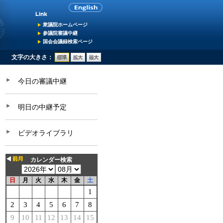
衆議院ホームページ
参議院審議中継
国会会議録検索ページ
文字の大きさ：
今日の審議中継
明日の中継予定
ビデオライブラリ
カレンダー検索
日
月
火
水
木
金
土
1
2
3
4
5
6
7
8
9
10
11
12
13
14
15