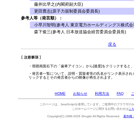
藤井比早之(内閣府副大臣)
更田豊志(原子力規制委員会委員長)
参考人等（発言順）：
小早川智明(参考人 東京電力ホールディングス株式会
森下俊三(参考人 日本放送協会経営委員会委員長)
戻る
・視聴画面右下の「歯車アイコン」から[速度]をクリックすると
・発言者一覧について、説明・質疑者等の氏名がリンク表示され
リックするとその発言者からの映像が再生されます。
HOME
お知らせ
利用方法
FAQ
このページは、JavaScriptを使用しています。ご使用中のブラウザのJa
このホームページに関するお問い合わせは
こ
Copyright(C) 1999-2026 Shugiin All Rights Reserved.
著作権