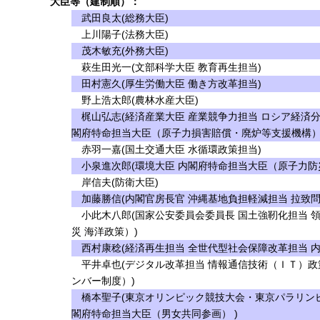
大臣等（建制順）：
武田良太(総務大臣)
上川陽子(法務大臣)
茂木敏充(外務大臣)
萩生田光一(文部科学大臣 教育再生担当)
田村憲久(厚生労働大臣 働き方改革担当)
野上浩太郎(農林水産大臣)
梶山弘志(経済産業大臣 産業競争力担当 ロシア経済分
閣府特命担当大臣（原子力損害賠償・廃炉等支援機構）
赤羽一嘉(国土交通大臣 水循環政策担当)
小泉進次郎(環境大臣 内閣府特命担当大臣（原子力防
岸信夫(防衛大臣)
加藤勝信(内閣官房長官 沖縄基地負担軽減担当 拉致問
小此木八郎(国家公安委員会委員長 国土強靭化担当 
災 海洋政策）)
西村康稔(経済再生担当 全世代型社会保障改革担当 
平井卓也(デジタル改革担当 情報通信技術（ＩＴ）政
ンバー制度）)
橋本聖子(東京オリンピック競技大会・東京パラリンピ
閣府特命担当大臣（男女共同参画） )