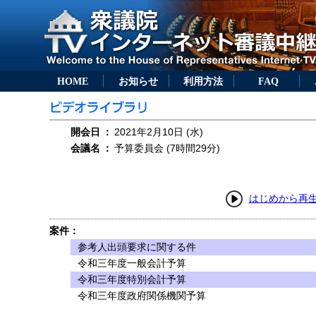
HOME
お知らせ
利用方法
FAQ
開会日
：
2021年2月10日 (水)
会議名
：
予算委員会 (7時間29分)
はじめから再
案件：
参考人出頭要求に関する件
令和三年度一般会計予算
令和三年度特別会計予算
令和三年度政府関係機関予算