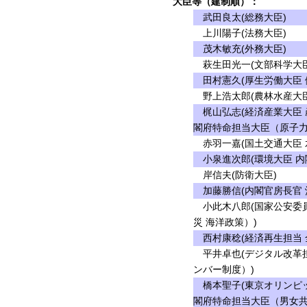
大臣等（建制順）：
武田良太(総務大臣)
上川陽子(法務大臣)
茂木敏充(外務大臣)
萩生田光一(文部科学大臣
田村憲久(厚生労働大臣 
野上浩太郎(農林水産大臣
梶山弘志(経済産業大臣 
閣府特命担当大臣（原子力
赤羽一嘉(国土交通大臣 
小泉進次郎(環境大臣 内
岸信夫(防衛大臣)
加藤勝信(内閣官房長官 
小此木八郎(国家公安委員
災 海洋政策）)
西村康稔(経済再生担当 
平井卓也(デジタル改革担
ンバー制度）)
橋本聖子(東京オリンピッ
閣府特命担当大臣（男女共