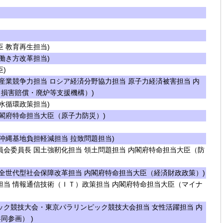
 教育再生担当)
働き方改革担当)
)
産業競争力担当 ロシア経済分野協力担当 原子力経済被害担当 内
損害賠償・廃炉等支援機構）)
水循環政策担当)
閣府特命担当大臣（原子力防災）)
沖縄基地負担軽減担当 拉致問題担当)
会委員長 国土強靭化担当 領土問題担当 内閣府特命担当大臣（防
全世代型社会保障改革担当 内閣府特命担当大臣（経済財政政策）)
当 情報通信技術（ＩＴ）政策担当 内閣府特命担当大臣（マイナ
ク競技大会・東京パラリンピック競技大会担当 女性活躍担当 内
同参画） )