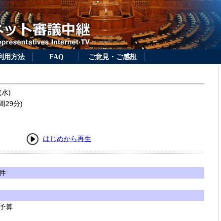
利用方法
FAQ
ご意見・ご感想
(水)
間29分)
はじめから再生
件
予算