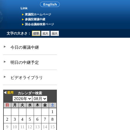
衆議院ホームページ
参議院審議中継
国会会議録検索ページ
文字の大きさ：
今日の審議中継
明日の中継予定
ビデオライブラリ
カレンダー検索
日
月
火
水
木
金
土
1
2
3
4
5
6
7
8
9
10
11
12
13
14
15