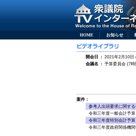
HOME
お知らせ
開会日
：
2021年2月10日 
会議名
：
予算委員会 (7時
案件：
参考人出頭要求に関する
令和三年度一般会計予算
令和三年度特別会計予算
令和三年度政府関係機関