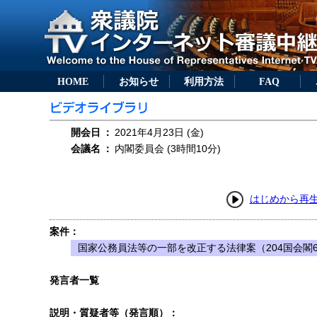
HOME
お知らせ
利用方法
FAQ
開会日
：
2021年4月23日 (金)
会議名
：
内閣委員会 (3時間10分)
はじめから再
案件：
国家公務員法等の一部を改正する法律案（204国会閣6
発言者一覧
説明・質疑者等（発言順）：