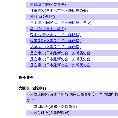
木原誠二(内閣委員長)
神田憲次(自由民主党・無所属の会)
濱村進(公明党)
岸本周平(国民民主党・無所属クラブ)
塩川鉄也(日本共産党)
森山浩行(立憲民主党・無所属)
森田俊和(立憲民主党・無所属)
後藤祐一(立憲民主党・無所属)
足立康史(日本維新の会・無所属の会)
足立康史(日本維新の会・無所属の会)
足立康史(日本維新の会・無所属の会)
答弁者等
大臣等（建制順）：
河野太郎(行政改革担当 国家公務員制度担当 内閣府
改革）)
小野田紀美(法務大臣政務官)
一宮なほみ(人事院総裁)