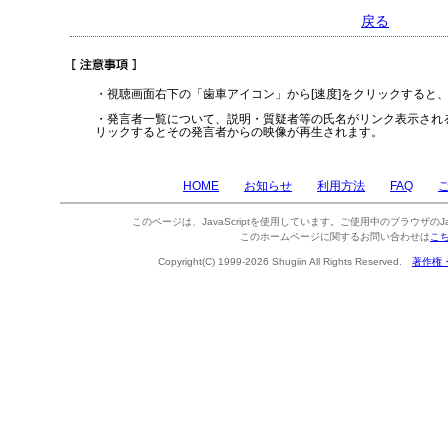
戻る
・視聴画面右下の「歯車アイコン」から[速度]をクリックすると
・発言者一覧について、説明・質疑者等の氏名がリンク表示され
リックするとその発言者からの映像が再生されます。
HOME
お知らせ
利用方法
FAQ
このページは、JavaScriptを使用しています。ご使用中のブラウザのJa
このホームページに関するお問い合わせは
こ
Copyright(C) 1999-2026 Shugiin All Rights Reserved.
著作権