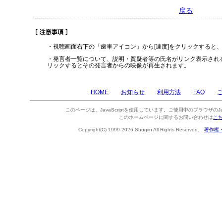
戻る
・視聴画面右下の「歯車アイコン」から[速度]をクリックすると
・発言者一覧について、説明・質疑者等の氏名がリンク表示され
リックするとその発言者からの映像が再生されます。
HOME
お知らせ
利用方法
FAQ
このページは、JavaScriptを使用しています。ご使用中のブラウザのJa
このホームページに関するお問い合わせは
こ
Copyright(C) 1999-2026 Shugiin All Rights Reserved.
著作権