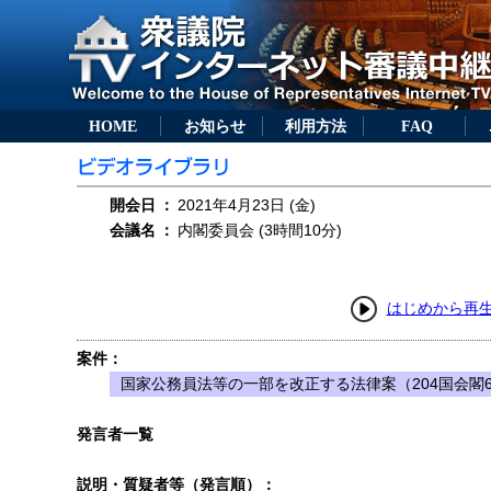
HOME
お知らせ
利用方法
FAQ
開会日
：
2021年4月23日 (金)
会議名
：
内閣委員会 (3時間10分)
はじめから再
案件：
国家公務員法等の一部を改正する法律案（204国会閣6
発言者一覧
説明・質疑者等（発言順）：