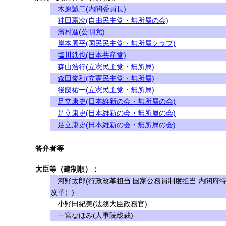
木原誠二(内閣委員長)
神田憲次(自由民主党・無所属の会)
濱村進(公明党)
岸本周平(国民民主党・無所属クラブ)
塩川鉄也(日本共産党)
森山浩行(立憲民主党・無所属)
森田俊和(立憲民主党・無所属)
後藤祐一(立憲民主党・無所属)
足立康史(日本維新の会・無所属の会)
足立康史(日本維新の会・無所属の会)
足立康史(日本維新の会・無所属の会)
答弁者等
大臣等（建制順）：
河野太郎(行政改革担当 国家公務員制度担当 内閣府
改革）)
小野田紀美(法務大臣政務官)
一宮なほみ(人事院総裁)