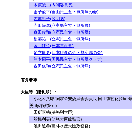
木原誠二(内閣委員長)
金子俊平(自由民主党・無所属の会)
古屋範子(公明党)
吉田統彦(立憲民主党・無所属)
森田俊和(立憲民主党・無所属)
後藤祐一(立憲民主党・無所属)
塩川鉄也(日本共産党)
足立康史(日本維新の会・無所属の会)
岸本周平(国民民主党・無所属クラブ)
森田俊和(立憲民主党・無所属)
答弁者等
大臣等（建制順）：
小此木八郎(国家公安委員会委員長 国土強靭化担当 
災 海洋政策）)
田所嘉徳(法務副大臣)
船橋利実(財務大臣政務官)
池田道孝(農林水産大臣政務官)