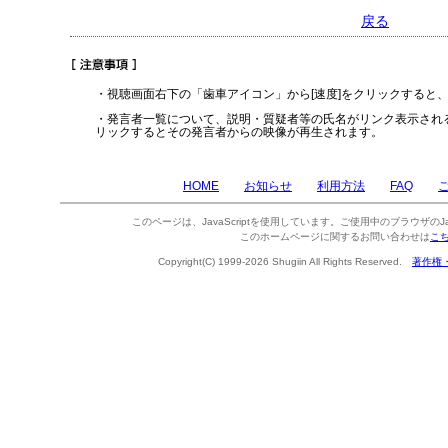
戻る
・視聴画面右下の「歯車アイコン」から[速度]をクリックすると
・発言者一覧について、説明・質疑者等の氏名がリンク表示され
リックするとその発言者からの映像が再生されます。
HOME
お知らせ
利用方法
FAQ
このページは、JavaScriptを使用しています。ご使用中のブラウザのJa
このホームページに関するお問い合わせは
こ
Copyright(C) 1999-2026 Shugiin All Rights Reserved.
著作権