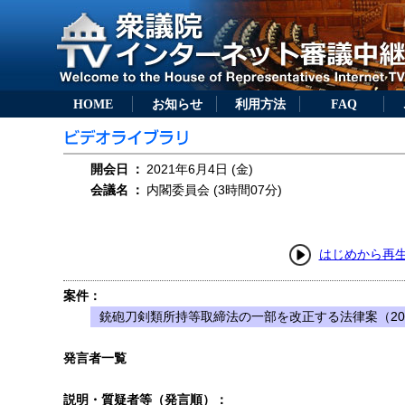
HOME
お知らせ
利用方法
FAQ
開会日
：
2021年6月4日 (金)
会議名
：
内閣委員会 (3時間07分)
はじめから再
案件：
銃砲刀剣類所持等取締法の一部を改正する法律案（20
発言者一覧
説明・質疑者等（発言順）：