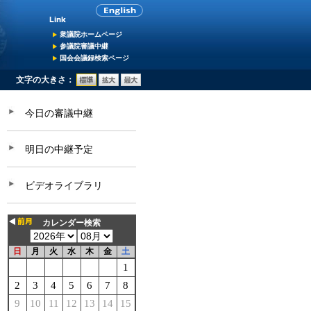
衆議院ホームページ
参議院審議中継
国会会議録検索ページ
文字の大きさ：
今日の審議中継
明日の中継予定
ビデオライブラリ
カレンダー検索
日
月
火
水
木
金
土
1
2
3
4
5
6
7
8
9
10
11
12
13
14
15