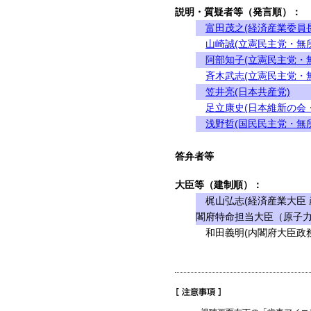
説明・質疑者等（発言順）：
富田茂之(経済産業委員長
山崎誠(立憲民主党・無
阿部知子(立憲民主党・
斉木武志(立憲民主党・
笠井亮(日本共産党)
足立康史(日本維新の会
浅野哲(国民民主党・無
答弁者等
大臣等（建制順）：
梶山弘志(経済産業大臣 
閣府特命担当大臣（原子力
和田義明(内閣府大臣政務