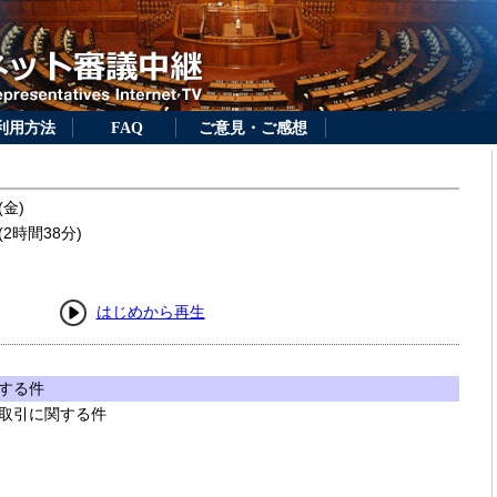
利用方法
FAQ
ご意見・ご感想
(金)
2時間38分)
はじめから再生
する件
取引に関する件