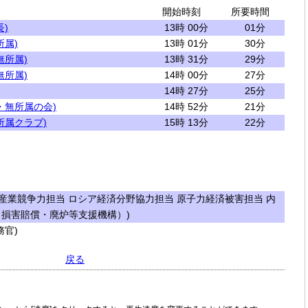
開始時刻
所要時間
)
13時 00分
01分
所属)
13時 01分
30分
無所属)
13時 31分
29分
無所属)
14時 00分
27分
14時 27分
25分
・無所属の会)
14時 52分
21分
所属クラブ)
15時 13分
22分
産業競争力担当 ロシア経済分野協力担当 原子力経済被害担当 内
損害賠償・廃炉等支援機構）)
官)
戻る