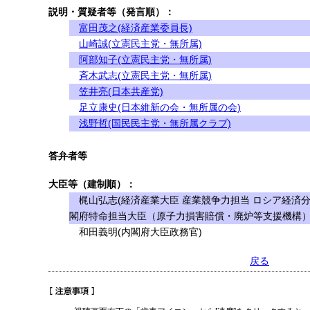
説明・質疑者等（発言順）：
富田茂之(経済産業委員長)
山崎誠(立憲民主党・無所属)
阿部知子(立憲民主党・無所属)
斉木武志(立憲民主党・無所属)
笠井亮(日本共産党)
足立康史(日本維新の会・無所属の会)
浅野哲(国民民主党・無所属クラブ)
答弁者等
大臣等（建制順）：
梶山弘志(経済産業大臣 産業競争力担当 ロシア経済分
閣府特命担当大臣（原子力損害賠償・廃炉等支援機構）
和田義明(内閣府大臣政務官)
戻る