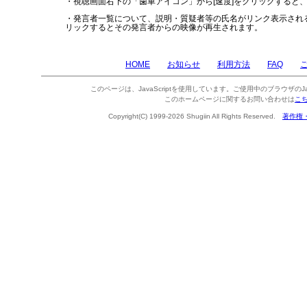
・視聴画面右下の「歯車アイコン」から[速度]をクリックすると
・発言者一覧について、説明・質疑者等の氏名がリンク表示され
リックするとその発言者からの映像が再生されます。
HOME
お知らせ
利用方法
FAQ
このページは、JavaScriptを使用しています。ご使用中のブラウザのJa
このホームページに関するお問い合わせは
こ
Copyright(C) 1999-2026 Shugiin All Rights Reserved.
著作権