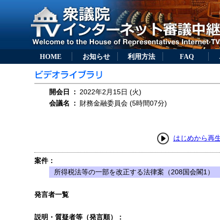
HOME
お知らせ
利用方法
FAQ
開会日
：
2022年2月15日 (火)
会議名
：
財務金融委員会 (5時間07分)
はじめから再
案件：
所得税法等の一部を改正する法律案（208国会閣1）
発言者一覧
説明・質疑者等（発言順）：