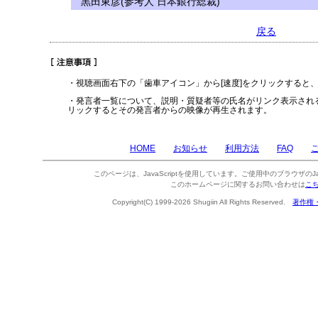
黒田東彦(参考人 日本銀行総裁)
戻る
・視聴画面右下の「歯車アイコン」から[速度]をクリックすると
・発言者一覧について、説明・質疑者等の氏名がリンク表示され
リックするとその発言者からの映像が再生されます。
HOME
お知らせ
利用方法
FAQ
このページは、JavaScriptを使用しています。ご使用中のブラウザのJa
このホームページに関するお問い合わせは
こ
Copyright(C) 1999-2026 Shugiin All Rights Reserved.
著作権