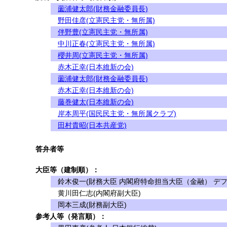
薗浦健太郎(財務金融委員長)
野田佳彦(立憲民主党・無所属)
伴野豊(立憲民主党・無所属)
中川正春(立憲民主党・無所属)
櫻井周(立憲民主党・無所属)
赤木正幸(日本維新の会)
薗浦健太郎(財務金融委員長)
赤木正幸(日本維新の会)
藤巻健太(日本維新の会)
岸本周平(国民民主党・無所属クラブ)
田村貴昭(日本共産党)
答弁者等
大臣等（建制順）：
鈴木俊一(財務大臣 内閣府特命担当大臣（金融） デフ
黄川田仁志(内閣府副大臣)
岡本三成(財務副大臣)
参考人等（発言順）：