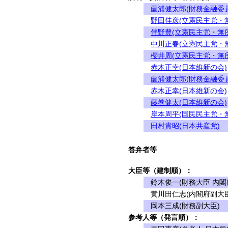
薗浦健太郎(財務金融委
野田佳彦(立憲民主党・
伴野豊(立憲民主党・無
中川正春(立憲民主党・
櫻井周(立憲民主党・無
赤木正幸(日本維新の会)
薗浦健太郎(財務金融委
赤木正幸(日本維新の会)
藤巻健太(日本維新の会)
岸本周平(国民民主党・
田村貴昭(日本共産党)
答弁者等
大臣等（建制順）：
鈴木俊一(財務大臣 内閣
黄川田仁志(内閣府副大臣
岡本三成(財務副大臣)
参考人等（発言順）：