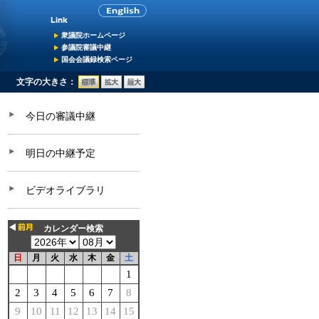
衆議院ホームページ
参議院審議中継
国会会議録検索ページ
文字の大きさ：
今日の審議中継
明日の中継予定
ビデオライブラリ
カレンダー検索
日
月
火
水
木
金
土
1
2
3
4
5
6
7
8
9
10
11
12
13
14
15