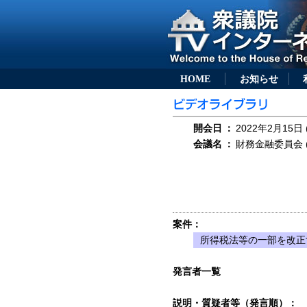
HOME
お知らせ
開会日
：
2022年2月15日 
会議名
：
財務金融委員会 (
案件：
所得税法等の一部を改正
発言者一覧
説明・質疑者等（発言順）：