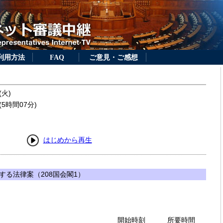
利用方法
FAQ
ご意見・ご感想
(火)
5時間07分)
はじめから再生
する法律案（208国会閣1）
開始時刻
所要時間