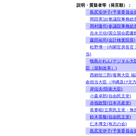
説明・質疑者等（発言順）：
島尻安伊子(予算委員会
岡田憲治(衆議院事務総長
岡村隆司(参議院事務総長
吉永元信(国立国会図書
森田祐司(会計検査院長)
松野博一(内閣官房長官
当)
牧島かれん(デジタル大
臣（規制改革）)
西銘恒三郎(復興大臣 
命担当大臣（沖縄及び北方
岸信夫(防衛大臣)
小森卓郎(自由民主党)
赤嶺政賢(日本共産党)
長妻昭(立憲民主党・無
鈴木英敬(自由民主党)
仁木博文(有志の会)
島尻安伊子(予算委員会