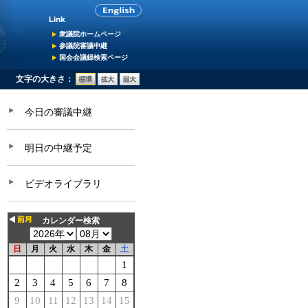
衆議院ホームページ
参議院審議中継
国会会議録検索ページ
文字の大きさ：
今日の審議中継
明日の中継予定
ビデオライブラリ
カレンダー検索
日
月
火
水
木
金
土
1
2
3
4
5
6
7
8
9
10
11
12
13
14
15