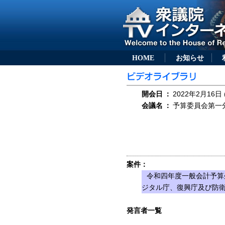
HOME
お知らせ
開会日
：
2022年2月16日 
会議名
：
予算委員会第一分
案件：
令和四年度一般会計予算
ジタル庁、復興庁及び防
発言者一覧