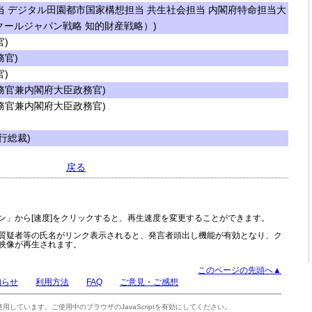
 デジタル田園都市国家構想担当 共生社会担当 内閣府特命担当大
クールジャパン戦略 知的財産戦略）)
)
官)
)
官兼内閣府大臣政務官)
官兼内閣府大臣政務官)
行総裁)
戻る
ン」から[速度]をクリックすると、再生速度を変更することができます。
質疑者等の氏名がリンク表示されると、発言者頭出し機能が有効となり、ク
映像が再生されます。
このページの先頭へ▲
知らせ
利用方法
FAQ
ご意見・ご感想
tを使用しています。ご使用中のブラウザのJavaScriptを有効にしてください。