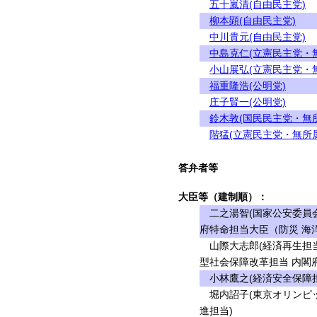
五十嵐清(自由民主党)
柳本顕(自由民主党)
中川貴元(自由民主党)
中島克仁(立憲民主党・
小山展弘(立憲民主党・
福重隆浩(公明党)
庄子賢一(公明党)
鈴木敦(国民民主党・無
階猛(立憲民主党・無所属
答弁者等
大臣等（建制順）：
二之湯智(国家公安委員会
府特命担当大臣（防災 海
山際大志郎(経済再生担当
型社会保障改革担当 内閣
小林鷹之(経済安全保障担
堀内詔子(東京オリンピ
進担当)