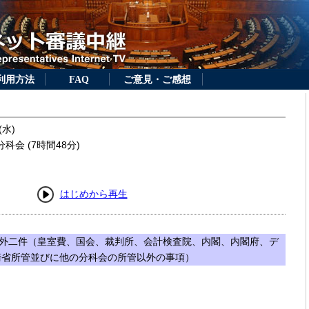
利用方法
FAQ
ご意見・ご感想
(水)
科会 (7時間48分)
はじめから再生
外二件（皇室費、国会、裁判所、会計検査院、内閣、内閣府、デ
衛省所管並びに他の分科会の所管以外の事項）