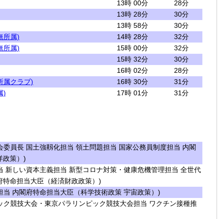
13時 00分
28分
13時 28分
30分
13時 58分
30分
無所属)
14時 28分
32分
無所属)
15時 00分
32分
15時 32分
30分
16時 02分
28分
所属クラブ)
16時 30分
31分
)
17時 01分
31分
委員長 国土強靱化担当 領土問題担当 国家公務員制度担当 内閣
洋政策）)
 新しい資本主義担当 新型コロナ対策・健康危機管理担当 全世代
府特命担当大臣（経済財政政策）)
当 内閣府特命担当大臣（科学技術政策 宇宙政策）)
ック競技大会・東京パラリンピック競技大会担当 ワクチン接種推