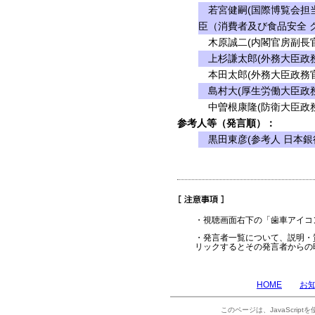
若宮健嗣(国際博覧会担当
臣（消費者及び食品安全 
木原誠二(内閣官房副長官
上杉謙太郎(外務大臣政務
本田太郎(外務大臣政務官
島村大(厚生労働大臣政務
中曽根康隆(防衛大臣政務
参考人等（発言順）：
黒田東彦(参考人 日本銀
・視聴画面右下の「歯車アイコ
・発言者一覧について、説明・
リックするとその発言者からの
HOME
お
このページは、JavaScrip