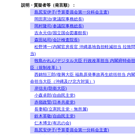
説明・質疑者等（発言順）：
島尻安伊子(予算委員会第一分科会主査)
岡田憲治(衆議院事務総長)
岡村隆司(参議院事務総長)
吉永元信(国立国会図書館長)
森田祐司(会計検査院長)
松野博一(内閣官房長官 沖縄基地負担軽減担当 拉致
当)
牧島かれん(デジタル大臣 行政改革担当 内閣府特命
臣（規制改革）)
西銘恒三郎(復興大臣 福島原発事故再生総括担当 内
命担当大臣（沖縄及び北方対策）)
岸信夫(防衛大臣)
小森卓郎(自由民主党)
赤嶺政賢(日本共産党)
長妻昭(立憲民主党・無所属)
鈴木英敬(自由民主党)
仁木博文(有志の会)
島尻安伊子(予算委員会第一分科会主査)