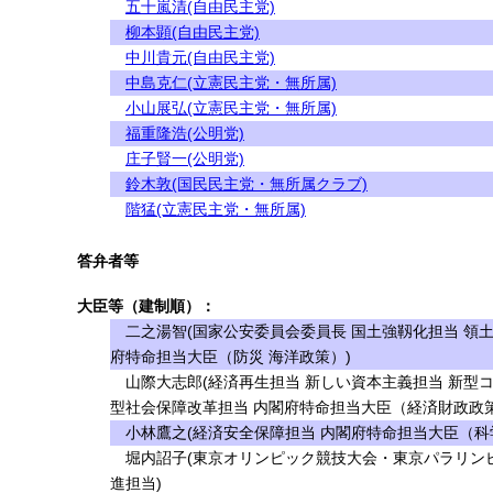
五十嵐清(自由民主党)
柳本顕(自由民主党)
中川貴元(自由民主党)
中島克仁(立憲民主党・無所属)
小山展弘(立憲民主党・無所属)
福重隆浩(公明党)
庄子賢一(公明党)
鈴木敦(国民民主党・無所属クラブ)
階猛(立憲民主党・無所属)
答弁者等
大臣等（建制順）：
二之湯智(国家公安委員会委員長 国土強靱化担当 領土
府特命担当大臣（防災 海洋政策）)
山際大志郎(経済再生担当 新しい資本主義担当 新型
型社会保障改革担当 内閣府特命担当大臣（経済財政政策
小林鷹之(経済安全保障担当 内閣府特命担当大臣（科学
堀内詔子(東京オリンピック競技大会・東京パラリンピ
進担当)