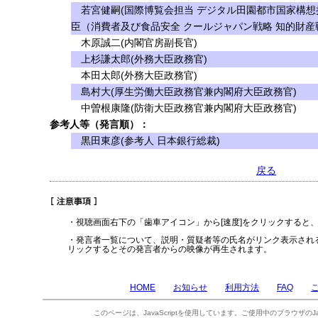
若宮健嗣(国際博覧会担当 デジタル田園都市国家構想
臣（消費者及び食品安全 クールジャパン戦略 知的財産
木原誠二(内閣官房副長官)
上杉謙太郎(外務大臣政務官)
本田太郎(外務大臣政務官)
島村大(厚生労働大臣政務官兼内閣府大臣政務官)
中曽根康隆(防衛大臣政務官兼内閣府大臣政務官)
参考人等（発言順）：
黒田東彦(参考人 日本銀行総裁)
戻る
・視聴画面右下の「歯車アイコン」から[速度]をクリックすると
・発言者一覧について、説明・質疑者等の氏名がリンク表示され
リックするとその発言者からの映像が再生されます。
HOME
お知らせ
利用方法
FAQ
このページは、JavaScriptを使用しています。ご使用中のブラウザのJa