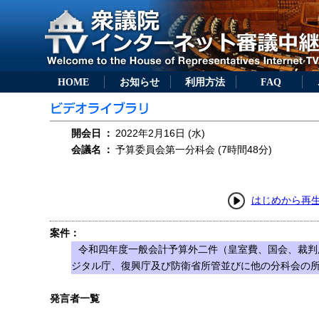
HOME
お知らせ
利用方法
FAQ
開会日
：
2022年2月16日 (水)
会議名
：
予算委員会第一分科会 (7時間48分)
はじめから再
案件：
令和四年度一般会計予算外二件（皇室費、国会、裁判
ジタル庁、復興庁及び防衛省所管並びに他の分科会の
発言者一覧