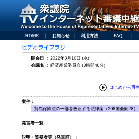
HOME
お知らせ
利用方法
FAQ
開会日
：
2022年3月16日 (水)
会議名
：
経済産業委員会 (3時間48分)
はじめから再
案件：
貿易保険法の一部を改正する法律案（208国会閣28）
発言者一覧
説明・質疑者等（発言順）：