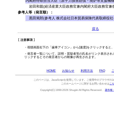
内閣府特命担当大臣（原子力損害賠償・廃炉等支援機構
岩田和親(経済産業大臣政務官兼内閣府大臣政務官兼復
参考人等（発言順）：
黒田篤郎(参考人 株式会社日本貿易保険代表取締役社
戻る
・視聴画面右下の「歯車アイコン」から[速度]をクリックすると
・発言者一覧について、説明・質疑者等の氏名がリンク表示され
リックするとその発言者からの映像が再生されます。
HOME
お知らせ
利用方法
FAQ
このページは、JavaScriptを使用しています。ご使用中のブラウザのJa
このホームページに関するお問い合わせは
こ
Copyright(C) 1999-2026 Shugiin All Rights Reserved.
著作権