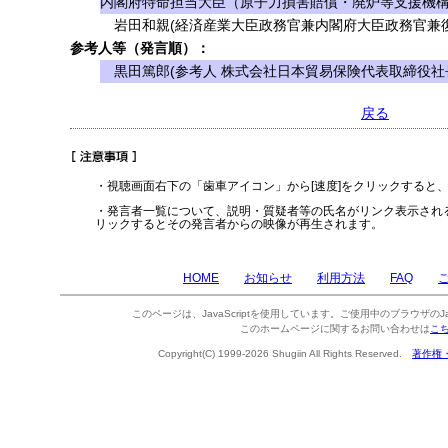
内閣府特命担当大臣（原子力損害賠償・廃炉等支援機構
岩田和親(経済産業大臣政務官兼内閣府大臣政務官兼復
参考人等（発言順）：
黒田篤郎(参考人 株式会社日本貿易保険代表取締役社
戻る
・視聴画面右下の「歯車アイコン」から[速度]をクリックすると
・発言者一覧について、説明・質疑者等の氏名がリンク表示され
リックするとその発言者からの映像が再生されます。
HOME
お知らせ
利用方法
FAQ
このページは、JavaScriptを使用しています。ご使用中のブラウザのJa
このホームページに関するお問い合わせは
こ
Copyright(C) 1999-2026 Shugiin All Rights Reserved.
著作権