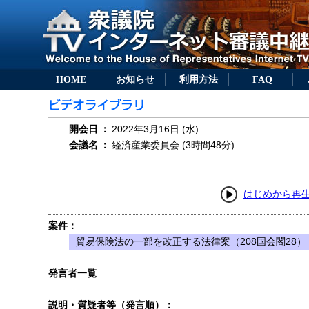
HOME
お知らせ
利用方法
FAQ
開会日
：
2022年3月16日 (水)
会議名
：
経済産業委員会 (3時間48分)
はじめから再
案件：
貿易保険法の一部を改正する法律案（208国会閣28）
発言者一覧
説明・質疑者等（発言順）：