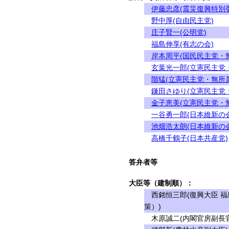
伊藤忠彦(震災復興特別
野中厚(自由民主党)
庄子賢一(公明党)
福島伸享(有志の会)
岸本周平(国民民主党・
玄葉光一郎(立憲民主党
階猛(立憲民主党・無所属
鎌田さゆり(立憲民主党
金子恵美(立憲民主党・
一谷勇一郎(日本維新の会
池畑浩太朗(日本維新の会
高橋千鶴子(日本共産党)
答弁者等
大臣等（建制順）：
西銘恒三郎(復興大臣 福
策）)
木原誠二(内閣官房副長官