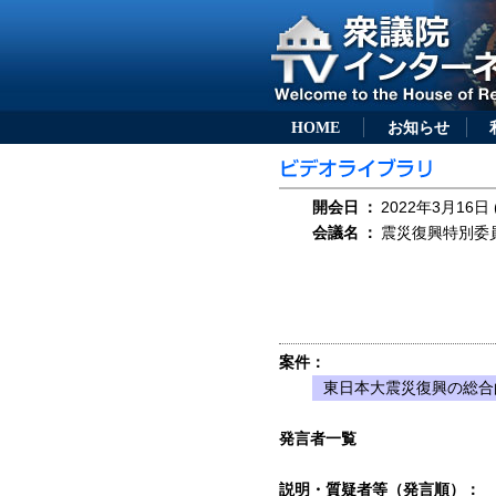
HOME
お知らせ
開会日
：
2022年3月16日 
会議名
：
震災復興特別委員会
案件：
東日本大震災復興の総合
発言者一覧
説明・質疑者等（発言順）：