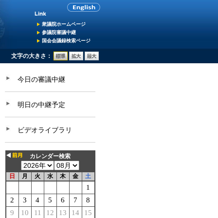
衆議院ホームページ
参議院審議中継
国会会議録検索ページ
文字の大きさ：
今日の審議中継
明日の中継予定
ビデオライブラリ
カレンダー検索
日
月
火
水
木
金
土
1
2
3
4
5
6
7
8
9
10
11
12
13
14
15