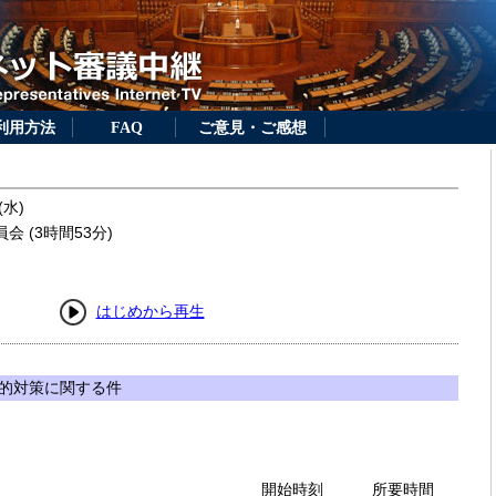
利用方法
FAQ
ご意見・ご感想
(水)
 (3時間53分)
はじめから再生
的対策に関する件
開始時刻
所要時間