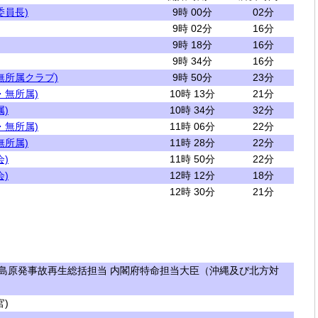
委員長)
9時 00分
02分
9時 02分
16分
9時 18分
16分
9時 34分
16分
無所属クラブ)
9時 50分
23分
・無所属)
10時 13分
21分
)
10時 34分
32分
・無所属)
11時 06分
22分
無所属)
11時 28分
22分
)
11時 50分
22分
)
12時 12分
18分
12時 30分
21分
島原発事故再生総括担当 内閣府特命担当大臣（沖縄及び北方対
)