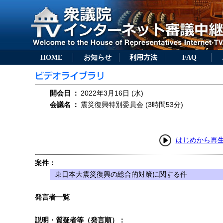
HOME
お知らせ
利用方法
FAQ
開会日
：
2022年3月16日 (水)
会議名
：
震災復興特別委員会 (3時間53分)
はじめから再
案件：
東日本大震災復興の総合的対策に関する件
発言者一覧
説明・質疑者等（発言順）：