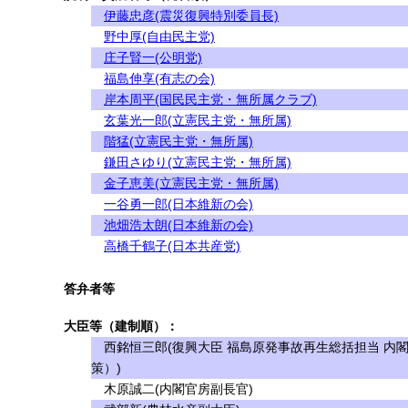
伊藤忠彦(震災復興特別委員長)
野中厚(自由民主党)
庄子賢一(公明党)
福島伸享(有志の会)
岸本周平(国民民主党・無所属クラブ)
玄葉光一郎(立憲民主党・無所属)
階猛(立憲民主党・無所属)
鎌田さゆり(立憲民主党・無所属)
金子恵美(立憲民主党・無所属)
一谷勇一郎(日本維新の会)
池畑浩太朗(日本維新の会)
高橋千鶴子(日本共産党)
答弁者等
大臣等（建制順）：
西銘恒三郎(復興大臣 福島原発事故再生総括担当 内
策）)
木原誠二(内閣官房副長官)