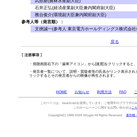
武部新(農林水産副大臣)
石井正弘(経済産業副大臣兼内閣府副大臣)
務台俊介(環境副大臣兼内閣府副大臣)
参考人等（発言順）：
文挾誠一(参考人 東京電力ホールディングス株式会社
戻る
・視聴画面右下の「歯車アイコン」から[速度]をクリックすると
・発言者一覧について、説明・質疑者等の氏名がリンク表示され
リックするとその発言者からの映像が再生されます。
HOME
お知らせ
利用方法
FAQ
このページは、JavaScriptを使用しています。ご使用中のブラウザのJa
このホームページに関するお問い合わせは
こ
Copyright(C) 1999-2026 Shugiin All Rights Reserved.
著作権