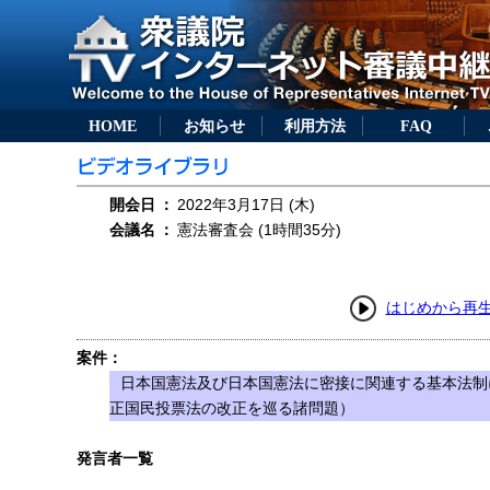
HOME
お知らせ
利用方法
FAQ
開会日
：
2022年3月17日 (木)
会議名
：
憲法審査会 (1時間35分)
はじめから再
案件：
日本国憲法及び日本国憲法に密接に関連する基本法制
正国民投票法の改正を巡る諸問題）
発言者一覧