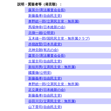
説明・質疑者等（発言順）：
森英介(憲法審査会会長)
新藤義孝(自由民主党)
奥野総一郎(立憲民主党・無所属)
馬場伸幸(日本維新の会)
北側一雄(公明党)
玉木雄一郎(国民民主党・無所属クラブ)
赤嶺政賢(日本共産党)
北神圭朗(有志の会)
森英介(憲法審査会会長)
古屋圭司(自由民主党)
新垣邦男(立憲民主党・無所属)
國重徹(公明党)
新藤義孝(自由民主党)
奥野総一郎(立憲民主党・無所属)
足立康史(日本維新の会)
新藤義孝(自由民主党)
谷田川元(立憲民主党・無所属)
山下貴司(自由民主党)