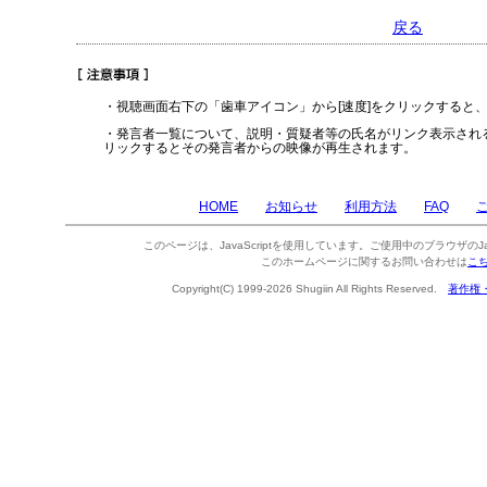
戻る
・視聴画面右下の「歯車アイコン」から[速度]をクリックすると
・発言者一覧について、説明・質疑者等の氏名がリンク表示され
リックするとその発言者からの映像が再生されます。
HOME
お知らせ
利用方法
FAQ
このページは、JavaScriptを使用しています。ご使用中のブラウザのJa
このホームページに関するお問い合わせは
こ
Copyright(C) 1999-2026 Shugiin All Rights Reserved.
著作権