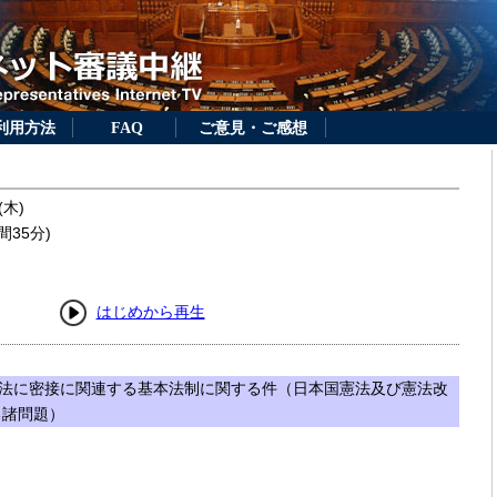
利用方法
FAQ
ご意見・ご感想
(木)
間35分)
はじめから再生
法に密接に関連する基本法制に関する件（日本国憲法及び憲法改
る諸問題）