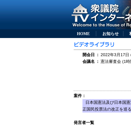
HOME
お知らせ
開会日
：
2022年3月17日 
会議名
：
憲法審査会 (1時
案件：
日本国憲法及び日本国憲
正国民投票法の改正を巡
発言者一覧