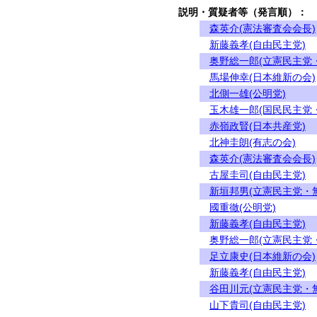
説明・質疑者等（発言順）：
森英介(憲法審査会会長)
新藤義孝(自由民主党)
奥野総一郎(立憲民主党
馬場伸幸(日本維新の会)
北側一雄(公明党)
玉木雄一郎(国民民主党
赤嶺政賢(日本共産党)
北神圭朗(有志の会)
森英介(憲法審査会会長)
古屋圭司(自由民主党)
新垣邦男(立憲民主党・
國重徹(公明党)
新藤義孝(自由民主党)
奥野総一郎(立憲民主党
足立康史(日本維新の会)
新藤義孝(自由民主党)
谷田川元(立憲民主党・
山下貴司(自由民主党)