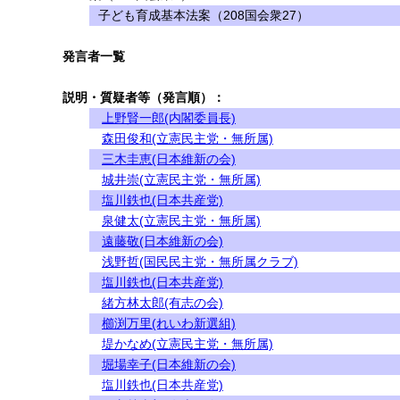
子ども育成基本法案（208国会衆27）
発言者一覧
説明・質疑者等（発言順）：
上野賢一郎(内閣委員長)
森田俊和(立憲民主党・無所属)
三木圭恵(日本維新の会)
城井崇(立憲民主党・無所属)
塩川鉄也(日本共産党)
泉健太(立憲民主党・無所属)
遠藤敬(日本維新の会)
浅野哲(国民民主党・無所属クラブ)
塩川鉄也(日本共産党)
緒方林太郎(有志の会)
櫛渕万里(れいわ新選組)
堤かなめ(立憲民主党・無所属)
堀場幸子(日本維新の会)
塩川鉄也(日本共産党)