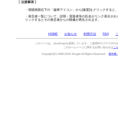
・視聴画面右下の「歯車アイコン」から[速度]をクリックすると
・発言者一覧について、説明・質疑者等の氏名がリンク表示され
リックするとその発言者からの映像が再生されます。
HOME
お知らせ
利用方法
FAQ
このページは、JavaScriptを使用しています。ご使用中のブラウザのJa
このホームページに関するお問い合わせは
こ
Copyright(C) 1999-2026 Shugiin All Rights Reserved.
著作権