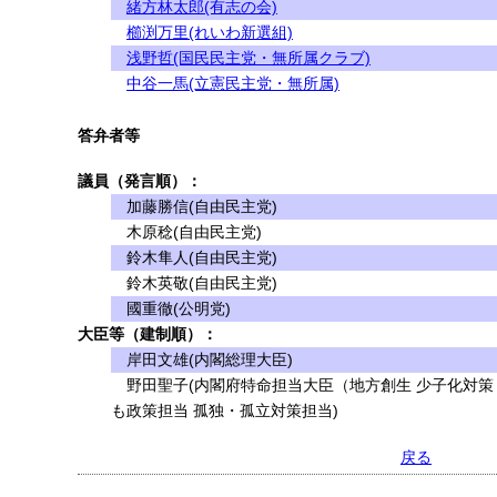
緒方林太郎(有志の会)
櫛渕万里(れいわ新選組)
浅野哲(国民民主党・無所属クラブ)
中谷一馬(立憲民主党・無所属)
答弁者等
議員（発言順）：
加藤勝信(自由民主党)
木原稔(自由民主党)
鈴木隼人(自由民主党)
鈴木英敬(自由民主党)
國重徹(公明党)
大臣等（建制順）：
岸田文雄(内閣総理大臣)
野田聖子(内閣府特命担当大臣（地方創生 少子化対策 
も政策担当 孤独・孤立対策担当)
戻る