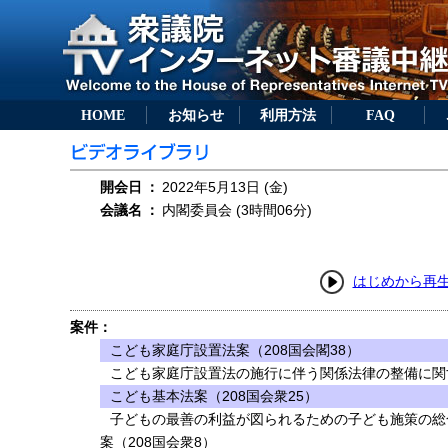
HOME
お知らせ
利用方法
FAQ
開会日
：
2022年5月13日 (金)
会議名
：
内閣委員会 (3時間06分)
はじめから再
案件：
こども家庭庁設置法案（208国会閣38）
こども家庭庁設置法の施行に伴う関係法律の整備に関す
こども基本法案（208国会衆25）
子どもの最善の利益が図られるための子ども施策の総
案（208国会衆8）