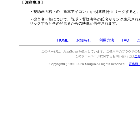
・視聴画面右下の「歯車アイコン」から[速度]をクリックすると
・発言者一覧について、説明・質疑者等の氏名がリンク表示され
リックするとその発言者からの映像が再生されます。
HOME
お知らせ
利用方法
FAQ
このページは、JavaScriptを使用しています。ご使用中のブラウザのJa
このホームページに関するお問い合わせは
こ
Copyright(C) 1999-2026 Shugiin All Rights Reserved.
著作権