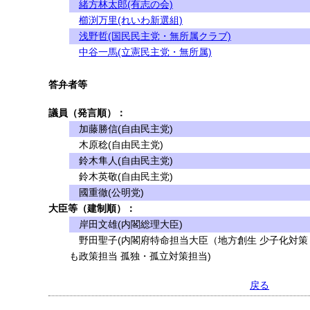
緒方林太郎(有志の会)
櫛渕万里(れいわ新選組)
浅野哲(国民民主党・無所属クラブ)
中谷一馬(立憲民主党・無所属)
答弁者等
議員（発言順）：
加藤勝信(自由民主党)
木原稔(自由民主党)
鈴木隼人(自由民主党)
鈴木英敬(自由民主党)
國重徹(公明党)
大臣等（建制順）：
岸田文雄(内閣総理大臣)
野田聖子(内閣府特命担当大臣（地方創生 少子化対策 
も政策担当 孤独・孤立対策担当)
戻る