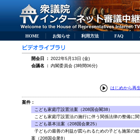
HOME
お知らせ
利用方法
FAQ
開会日
：
2022年5月13日 (金)
会議名
：
内閣委員会 (3時間06分)
はじめから再
案件：
こども家庭庁設置法案（208国会閣38）
こども家庭庁設置法の施行に伴う関係法律の整備に関す
こども基本法案（208国会衆25）
子どもの最善の利益が図られるための子ども施策の総
案（208国会衆8）