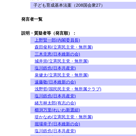
子ども育成基本法案（208国会衆27）
発言者一覧
説明・質疑者等（発言順）：
上野賢一郎(内閣委員長)
森田俊和(立憲民主党・無所属)
三木圭恵(日本維新の会)
城井崇(立憲民主党・無所属)
塩川鉄也(日本共産党)
泉健太(立憲民主党・無所属)
遠藤敬(日本維新の会)
浅野哲(国民民主党・無所属クラブ)
塩川鉄也(日本共産党)
緒方林太郎(有志の会)
櫛渕万里(れいわ新選組)
堤かなめ(立憲民主党・無所属)
堀場幸子(日本維新の会)
塩川鉄也(日本共産党)