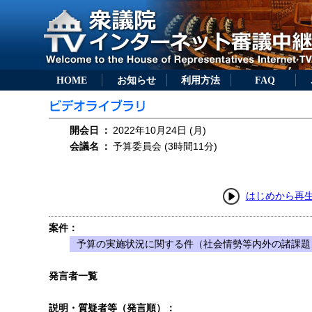
HOME
お知らせ
利用方法
FAQ
開会日
：
2022年10月24日 (月)
会議名
：
予算委員会 (3時間11分)
はじめから再
案件：
予算の実施状況に関する件（社会情勢等内外の諸課題
発言者一覧
説明・質疑者等（発言順）：