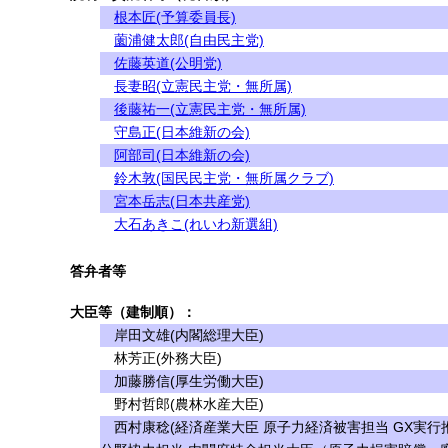
根本匠(予算委員長)
薗浦健太郎(自由民主党)
佐藤英道(公明党)
長妻昭(立憲民主党・無所属)
後藤祐一(立憲民主党・無所属)
守島正(日本維新の会)
阿部司(日本維新の会)
鈴木敦(国民民主党・無所属クラブ)
宮本岳志(日本共産党)
大石あきこ(れいわ新選組)
答弁者等
大臣等（建制順）：
岸田文雄(内閣総理大臣)
林芳正(外務大臣)
加藤勝信(厚生労働大臣)
野村哲郎(農林水産大臣)
西村康稔(経済産業大臣 原子力経済被害担当 GX実行