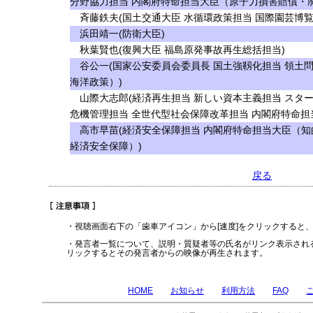
分野協力担当 内閣府特命担当大臣（原子力損害賠償・
斉藤鉄夫(国土交通大臣 水循環政策担当 国際園芸博覧
浜田靖一(防衛大臣)
秋葉賢也(復興大臣 福島原発事故再生総括担当)
谷公一(国家公安委員会委員長 国土強靱化担当 領土
海洋政策）)
山際大志郎(経済再生担当 新しい資本主義担当 スタ
危機管理担当 全世代型社会保障改革担当 内閣府特命担
高市早苗(経済安全保障担当 内閣府特命担当大臣（知
経済安全保障）)
戻る
・視聴画面右下の「歯車アイコン」から[速度]をクリックすると
・発言者一覧について、説明・質疑者等の氏名がリンク表示され
リックするとその発言者からの映像が再生されます。
HOME
お知らせ
利用方法
FAQ