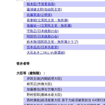
根本匠(予算委員長)
薗浦健太郎(自由民主党)
佐藤英道(公明党)
長妻昭(立憲民主党・無所属)
後藤祐一(立憲民主党・無所属)
守島正(日本維新の会)
阿部司(日本維新の会)
鈴木敦(国民民主党・無所属クラブ)
宮本岳志(日本共産党)
大石あきこ(れいわ新選組)
答弁者等
大臣等（建制順）：
岸田文雄(内閣総理大臣)
林芳正(外務大臣)
加藤勝信(厚生労働大臣)
野村哲郎(農林水産大臣)
西村康稔(経済産業大臣 原子力経済被害担当 GX実行