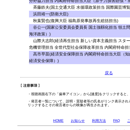
分野協力担当 内閣府特命担当大臣（原子力損害賠償・
斉藤鉄夫(国土交通大臣 水循環政策担当 国際園芸博覧
浜田靖一(防衛大臣)
秋葉賢也(復興大臣 福島原発事故再生総括担当)
谷公一(国家公安委員会委員長 国土強靱化担当 領土
海洋政策）)
山際大志郎(経済再生担当 新しい資本主義担当 スタ
危機管理担当 全世代型社会保障改革担当 内閣府特命担
高市早苗(経済安全保障担当 内閣府特命担当大臣（知
経済安全保障）)
戻る
・視聴画面右下の「歯車アイコン」から[速度]をクリックすると
・発言者一覧について、説明・質疑者等の氏名がリンク表示され
リックするとその発言者からの映像が再生されます。
HOME
お知らせ
利用方法
FAQ