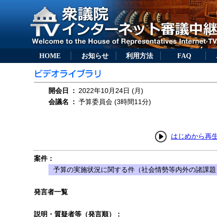
HOME
お知らせ
利用方法
FAQ
開会日
：
2022年10月24日 (月)
会議名
：
予算委員会 (3時間11分)
はじめから再
案件：
予算の実施状況に関する件（社会情勢等内外の諸課題
発言者一覧
説明・質疑者等（発言順）：