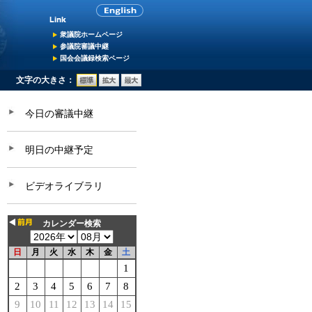
衆議院ホームページ
参議院審議中継
国会会議録検索ページ
文字の大きさ：
今日の審議中継
明日の中継予定
ビデオライブラリ
カレンダー検索
日
月
火
水
木
金
土
1
2
3
4
5
6
7
8
9
10
11
12
13
14
15