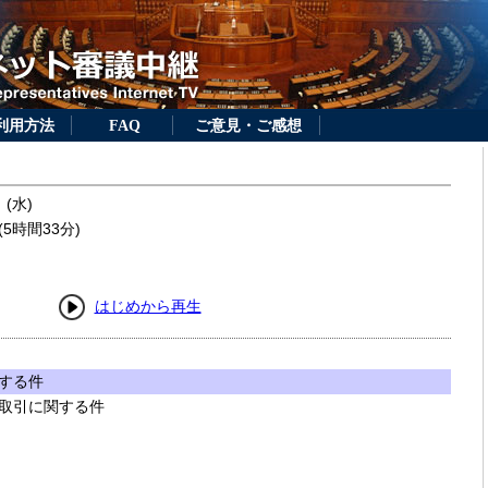
利用方法
FAQ
ご意見・ご感想
 (水)
5時間33分)
はじめから再生
する件
取引に関する件