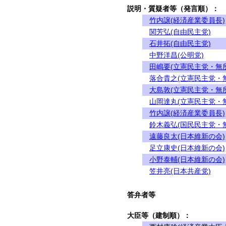
説明・質疑者等（発言順）：
竹内譲(経済産業委員長)
関芳弘(自由民主党)
石井拓(自由民主党)
中野洋昌(公明党)
田嶋要(立憲民主党・無
落合貴之(立憲民主党・
大島敦(立憲民主党・無
山岡達丸(立憲民主党・
竹内譲(経済産業委員長)
鈴木義弘(国民民主党・
遠藤良太(日本維新の会)
足立康史(日本維新の会)
小野泰輔(日本維新の会)
笠井亮(日本共産党)
答弁者等
大臣等（建制順）：