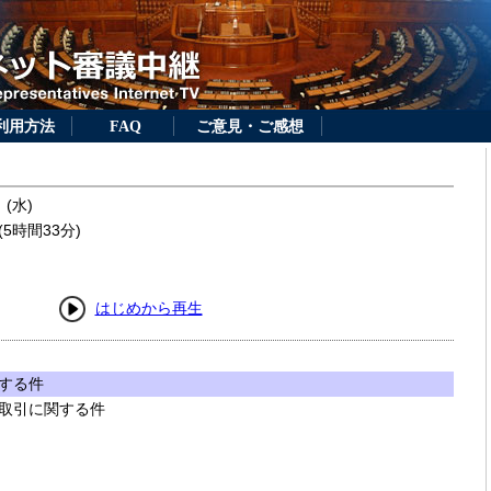
利用方法
FAQ
ご意見・ご感想
 (水)
5時間33分)
はじめから再生
する件
取引に関する件