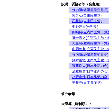
説明・質疑者等（発言順）：
竹内譲(経済産業委員長)
関芳弘(自由民主党)
石井拓(自由民主党)
中野洋昌(公明党)
田嶋要(立憲民主党・無
落合貴之(立憲民主党・
大島敦(立憲民主党・無
山岡達丸(立憲民主党・
竹内譲(経済産業委員長)
鈴木義弘(国民民主党・
遠藤良太(日本維新の会)
足立康史(日本維新の会)
小野泰輔(日本維新の会)
笠井亮(日本共産党)
答弁者等
大臣等（建制順）：