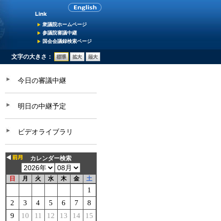
衆議院ホームページ
参議院審議中継
国会会議録検索ページ
文字の大きさ：
今日の審議中継
明日の中継予定
ビデオライブラリ
カレンダー検索
日
月
火
水
木
金
土
1
2
3
4
5
6
7
8
9
10
11
12
13
14
15