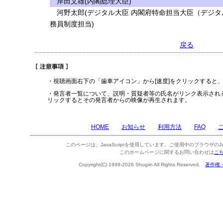
岸田文雄(内閣総理大臣)
河野太郎(デジタル大臣 内閣府特命担当大臣（デジタ
務員制度担当)
戻る
・視聴画面右下の「歯車アイコン」から[速度]をクリックすると
・発言者一覧について、説明・質疑者等の氏名がリンク表示され
リックするとその発言者からの映像が再生されます。
HOME
お知らせ
利用方法
FAQ
このページは、JavaScriptを使用しています。ご使用中のブラウザのJa
このホームページに関するお問い合わせは
こ
Copyright(C) 1999-2026 Shugiin All Rights Reserved.
著作権