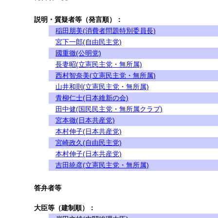
説明・質疑者等（発言順）：
稲田朋美(消費者問題特別委員長)
宮下一郎(自由民主党)
國重徹(公明党)
長妻昭(立憲民主党・無所属)
西村智奈美(立憲民主党・無所属)
山井和則(立憲民主党・無所属)
青柳仁士(日本維新の会)
田中健(国民民主党・無所属クラブ)
宮本徹(日本共産党)
本村伸子(日本共産党)
宮崎政久(自由民主党)
本村伸子(日本共産党)
吉田統彦(立憲民主党・無所属)
答弁者等
大臣等（建制順）：