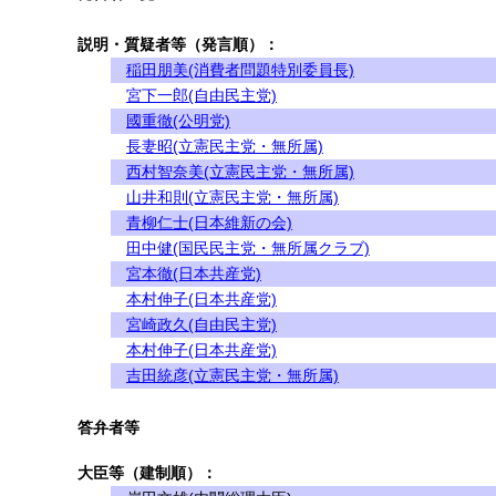
説明・質疑者等（発言順）：
稲田朋美(消費者問題特別委員長)
宮下一郎(自由民主党)
國重徹(公明党)
長妻昭(立憲民主党・無所属)
西村智奈美(立憲民主党・無所属)
山井和則(立憲民主党・無所属)
青柳仁士(日本維新の会)
田中健(国民民主党・無所属クラブ)
宮本徹(日本共産党)
本村伸子(日本共産党)
宮崎政久(自由民主党)
本村伸子(日本共産党)
吉田統彦(立憲民主党・無所属)
答弁者等
大臣等（建制順）：