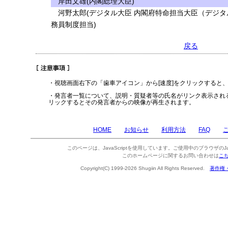
岸田文雄(内閣総理大臣)
河野太郎(デジタル大臣 内閣府特命担当大臣（デジタ
務員制度担当)
戻る
・視聴画面右下の「歯車アイコン」から[速度]をクリックすると
・発言者一覧について、説明・質疑者等の氏名がリンク表示され
リックするとその発言者からの映像が再生されます。
HOME
お知らせ
利用方法
FAQ
このページは、JavaScriptを使用しています。ご使用中のブラウザのJa
このホームページに関するお問い合わせは
こ
Copyright(C) 1999-2026 Shugiin All Rights Reserved.
著作権