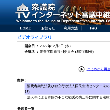
HOME
お知らせ
利用方法
FAQ
開会日
：
2022年12月8日 (木)
会議名
：
消費者問題特別委員会 (3時間58分)
はじめから再
案件：
消費者契約法及び独立行政法人国民生活センター法の
18)
法人等による寄附の不当な勧誘の防止等に関する法律案（
発言者一覧