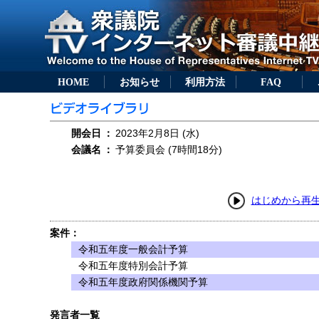
HOME
お知らせ
利用方法
FAQ
開会日
：
2023年2月8日 (水)
会議名
：
予算委員会 (7時間18分)
はじめから再
案件：
令和五年度一般会計予算
令和五年度特別会計予算
令和五年度政府関係機関予算
発言者一覧