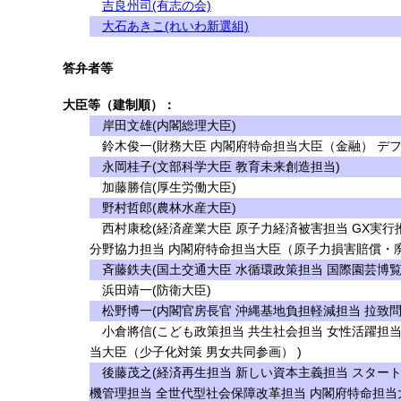
吉良州司(有志の会)
大石あきこ(れいわ新選組)
答弁者等
大臣等（建制順）：
岸田文雄(内閣総理大臣)
鈴木俊一(財務大臣 内閣府特命担当大臣（金融） デフ
永岡桂子(文部科学大臣 教育未来創造担当)
加藤勝信(厚生労働大臣)
野村哲郎(農林水産大臣)
西村康稔(経済産業大臣 原子力経済被害担当 GX実行
分野協力担当 内閣府特命担当大臣（原子力損害賠償・
斉藤鉄夫(国土交通大臣 水循環政策担当 国際園芸博覧
浜田靖一(防衛大臣)
松野博一(内閣官房長官 沖縄基地負担軽減担当 拉致問
小倉將信(こども政策担当 共生社会担当 女性活躍担当
当大臣（少子化対策 男女共同参画） )
後藤茂之(経済再生担当 新しい資本主義担当 スター
機管理担当 全世代型社会保障改革担当 内閣府特命担当