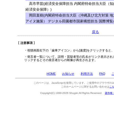
高市早苗(経済安全保障担当 内閣府特命担当大臣（知
経済安全保障）)
岡田直樹(内閣府特命担当大臣（沖縄及び北方対策 地
アイヌ施策） デジタル田園都市国家構想担当 国際博覧
戻る
・視聴画面右下の「歯車アイコン」から[速度]をクリックすると
・発言者一覧について、説明・質疑者等の氏名がリンク表示され
リックするとその発言者からの映像が再生されます。
HOME
お知らせ
利用方法
FAQ
このページは、JavaScriptを使用しています。ご使用中のブラウザのJa
このホームページに関するお問い合わせは
こ
Copyright(C) 1999-2026 Shugiin All Rights Reserved.
著作権