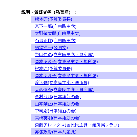
説明・質疑者等（発言順）：
根本匠(予算委員長)
宮下一郎(自由民主党)
大野敬太郎(自由民主党)
石原正敬(自由民主党)
鰐淵洋子(公明党)
野田佳彦(立憲民主党・無所属)
岡本あき子(立憲民主党・無所属)
根本匠(予算委員長)
岡本あき子(立憲民主党・無所属)
渡辺創(立憲民主党・無所属)
大西健介(立憲民主党・無所属)
金村龍那(日本維新の会)
山本剛正(日本維新の会)
中司宏(日本維新の会)
高橋英明(日本維新の会)
斎藤アレックス(国民民主党・無所属クラブ)
赤嶺政賢(日本共産党)