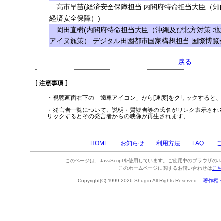
高市早苗(経済安全保障担当 内閣府特命担当大臣（知
経済安全保障）)
岡田直樹(内閣府特命担当大臣（沖縄及び北方対策 地
アイヌ施策） デジタル田園都市国家構想担当 国際博覧
戻る
・視聴画面右下の「歯車アイコン」から[速度]をクリックすると
・発言者一覧について、説明・質疑者等の氏名がリンク表示され
リックするとその発言者からの映像が再生されます。
HOME
お知らせ
利用方法
FAQ
このページは、JavaScriptを使用しています。ご使用中のブラウザのJa
このホームページに関するお問い合わせは
こ
Copyright(C) 1999-2026 Shugiin All Rights Reserved.
著作権