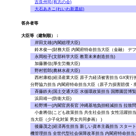
吉良州司(有志の会)
大石あきこ(れいわ新選組)
答弁者等
大臣等（建制順）：
岸田文雄(内閣総理大臣)
鈴木俊一(財務大臣 内閣府特命担当大臣（金融） デフ
永岡桂子(文部科学大臣 教育未来創造担当)
加藤勝信(厚生労働大臣)
野村哲郎(農林水産大臣)
西村康稔(経済産業大臣 原子力経済被害担当 GX実行
分野協力担当 内閣府特命担当大臣（原子力損害賠償・
斉藤鉄夫(国土交通大臣 水循環政策担当 国際園芸博覧
浜田靖一(防衛大臣)
松野博一(内閣官房長官 沖縄基地負担軽減担当 拉致問
小倉將信(こども政策担当 共生社会担当 女性活躍担当
当大臣（少子化対策 男女共同参画） )
後藤茂之(経済再生担当 新しい資本主義担当 スター
機管理担当 全世代型社会保障改革担当 内閣府特命担当