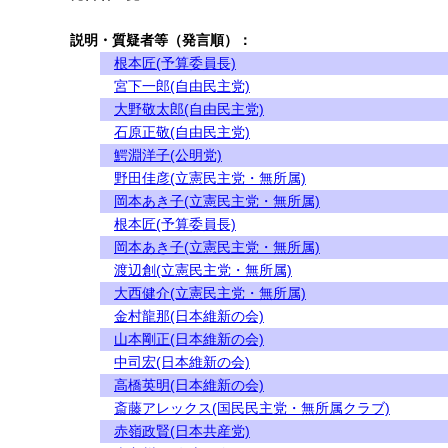
説明・質疑者等（発言順）：
根本匠(予算委員長)
宮下一郎(自由民主党)
大野敬太郎(自由民主党)
石原正敬(自由民主党)
鰐淵洋子(公明党)
野田佳彦(立憲民主党・無所属)
岡本あき子(立憲民主党・無所属)
根本匠(予算委員長)
岡本あき子(立憲民主党・無所属)
渡辺創(立憲民主党・無所属)
大西健介(立憲民主党・無所属)
金村龍那(日本維新の会)
山本剛正(日本維新の会)
中司宏(日本維新の会)
高橋英明(日本維新の会)
斎藤アレックス(国民民主党・無所属クラブ)
赤嶺政賢(日本共産党)