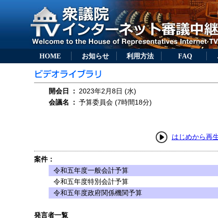
HOME
お知らせ
利用方法
FAQ
開会日
：
2023年2月8日 (水)
会議名
：
予算委員会 (7時間18分)
はじめから再
案件：
令和五年度一般会計予算
令和五年度特別会計予算
令和五年度政府関係機関予算
発言者一覧