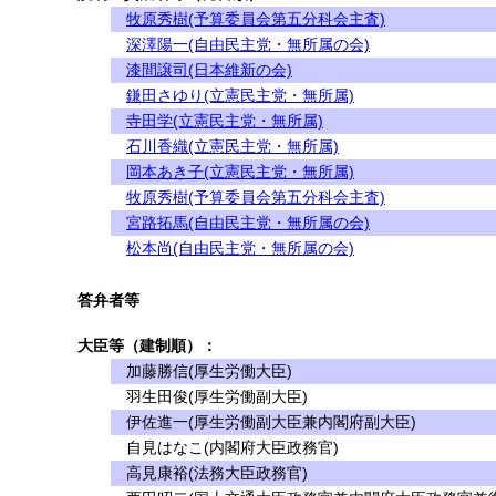
牧原秀樹(予算委員会第五分科会主査)
深澤陽一(自由民主党・無所属の会)
漆間譲司(日本維新の会)
鎌田さゆり(立憲民主党・無所属)
寺田学(立憲民主党・無所属)
石川香織(立憲民主党・無所属)
岡本あき子(立憲民主党・無所属)
牧原秀樹(予算委員会第五分科会主査)
宮路拓馬(自由民主党・無所属の会)
松本尚(自由民主党・無所属の会)
答弁者等
大臣等（建制順）：
加藤勝信(厚生労働大臣)
羽生田俊(厚生労働副大臣)
伊佐進一(厚生労働副大臣兼内閣府副大臣)
自見はなこ(内閣府大臣政務官)
高見康裕(法務大臣政務官)