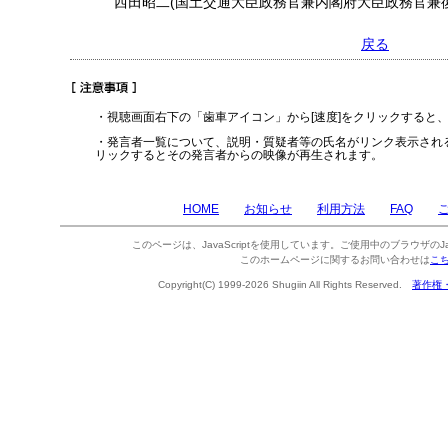
西田昭二(国土交通大臣政務官兼内閣府大臣政務官兼復
戻る
・視聴画面右下の「歯車アイコン」から[速度]をクリックすると
・発言者一覧について、説明・質疑者等の氏名がリンク表示され
リックするとその発言者からの映像が再生されます。
HOME
お知らせ
利用方法
FAQ
このページは、JavaScriptを使用しています。ご使用中のブラウザのJa
このホームページに関するお問い合わせは
こ
Copyright(C) 1999-2026 Shugiin All Rights Reserved.
著作権