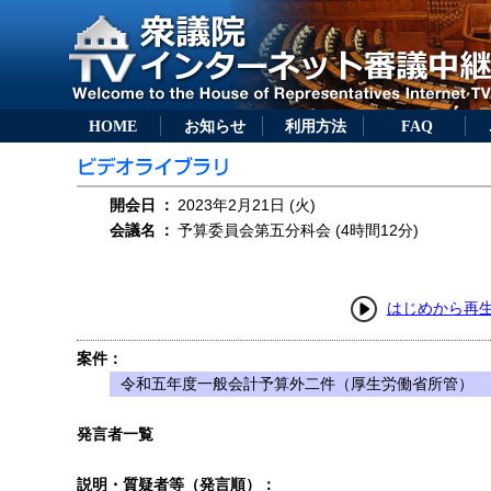
HOME
お知らせ
利用方法
FAQ
開会日
：
2023年2月21日 (火)
会議名
：
予算委員会第五分科会 (4時間12分)
はじめから再
案件：
令和五年度一般会計予算外二件（厚生労働省所管）
発言者一覧
説明・質疑者等（発言順）：