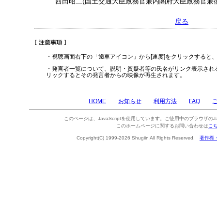
西田昭二(国土交通大臣政務官兼内閣府大臣政務官兼復
戻る
・視聴画面右下の「歯車アイコン」から[速度]をクリックすると
・発言者一覧について、説明・質疑者等の氏名がリンク表示され
リックするとその発言者からの映像が再生されます。
HOME
お知らせ
利用方法
FAQ
このページは、JavaScriptを使用しています。ご使用中のブラウザのJa
このホームページに関するお問い合わせは
こ
Copyright(C) 1999-2026 Shugiin All Rights Reserved.
著作権