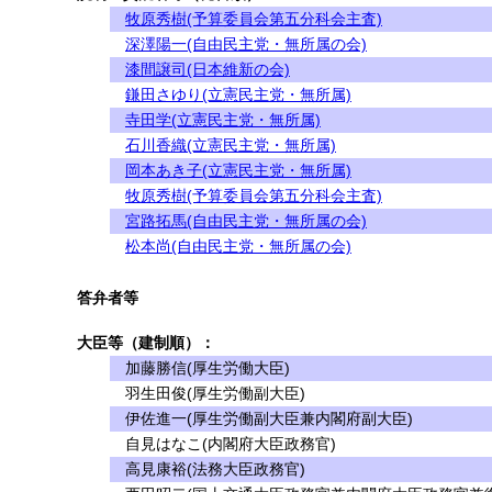
牧原秀樹(予算委員会第五分科会主査)
深澤陽一(自由民主党・無所属の会)
漆間譲司(日本維新の会)
鎌田さゆり(立憲民主党・無所属)
寺田学(立憲民主党・無所属)
石川香織(立憲民主党・無所属)
岡本あき子(立憲民主党・無所属)
牧原秀樹(予算委員会第五分科会主査)
宮路拓馬(自由民主党・無所属の会)
松本尚(自由民主党・無所属の会)
答弁者等
大臣等（建制順）：
加藤勝信(厚生労働大臣)
羽生田俊(厚生労働副大臣)
伊佐進一(厚生労働副大臣兼内閣府副大臣)
自見はなこ(内閣府大臣政務官)
高見康裕(法務大臣政務官)