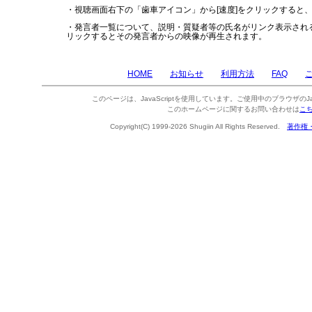
・視聴画面右下の「歯車アイコン」から[速度]をクリックすると
・発言者一覧について、説明・質疑者等の氏名がリンク表示され
リックするとその発言者からの映像が再生されます。
HOME
お知らせ
利用方法
FAQ
このページは、JavaScriptを使用しています。ご使用中のブラウザのJa
このホームページに関するお問い合わせは
こ
Copyright(C) 1999-2026 Shugiin All Rights Reserved.
著作権