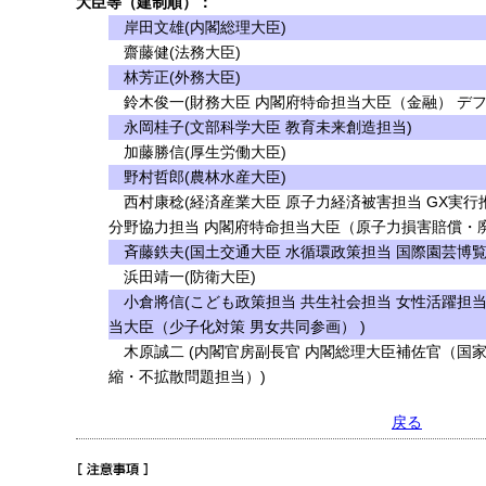
大臣等（建制順）：
岸田文雄(内閣総理大臣)
齋藤健(法務大臣)
林芳正(外務大臣)
鈴木俊一(財務大臣 内閣府特命担当大臣（金融） デフ
永岡桂子(文部科学大臣 教育未来創造担当)
加藤勝信(厚生労働大臣)
野村哲郎(農林水産大臣)
西村康稔(経済産業大臣 原子力経済被害担当 GX実行
分野協力担当 内閣府特命担当大臣（原子力損害賠償・
斉藤鉄夫(国土交通大臣 水循環政策担当 国際園芸博覧
浜田靖一(防衛大臣)
小倉將信(こども政策担当 共生社会担当 女性活躍担当
当大臣（少子化対策 男女共同参画） )
木原誠二 (内閣官房副長官 内閣総理大臣補佐官（国
縮・不拡散問題担当）)
戻る