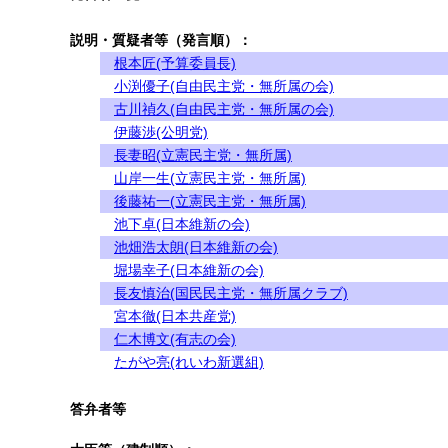
説明・質疑者等（発言順）：
根本匠(予算委員長)
小渕優子(自由民主党・無所属の会)
古川禎久(自由民主党・無所属の会)
伊藤渉(公明党)
長妻昭(立憲民主党・無所属)
山岸一生(立憲民主党・無所属)
後藤祐一(立憲民主党・無所属)
池下卓(日本維新の会)
池畑浩太朗(日本維新の会)
堀場幸子(日本維新の会)
長友慎治(国民民主党・無所属クラブ)
宮本徹(日本共産党)
仁木博文(有志の会)
たがや亮(れいわ新選組)
答弁者等