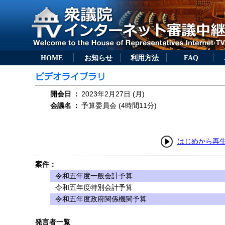
HOME
お知らせ
利用方法
FAQ
開会日
：
2023年2月27日 (月)
会議名
：
予算委員会 (4時間11分)
はじめから再
案件：
令和五年度一般会計予算
令和五年度特別会計予算
令和五年度政府関係機関予算
発言者一覧