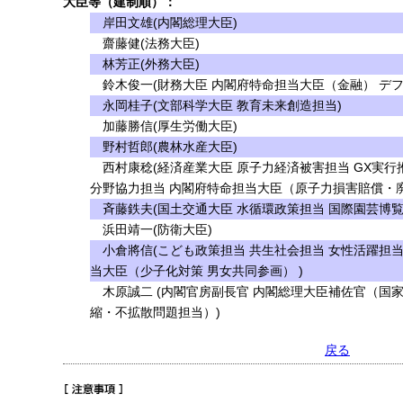
大臣等（建制順）：
岸田文雄(内閣総理大臣)
齋藤健(法務大臣)
林芳正(外務大臣)
鈴木俊一(財務大臣 内閣府特命担当大臣（金融） デフ
永岡桂子(文部科学大臣 教育未来創造担当)
加藤勝信(厚生労働大臣)
野村哲郎(農林水産大臣)
西村康稔(経済産業大臣 原子力経済被害担当 GX実行
分野協力担当 内閣府特命担当大臣（原子力損害賠償・
斉藤鉄夫(国土交通大臣 水循環政策担当 国際園芸博覧
浜田靖一(防衛大臣)
小倉將信(こども政策担当 共生社会担当 女性活躍担当
当大臣（少子化対策 男女共同参画） )
木原誠二 (内閣官房副長官 内閣総理大臣補佐官（国
縮・不拡散問題担当）)
戻る