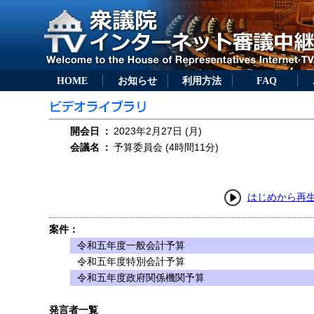
HOME
お知らせ
利用方法
FAQ
開会日
：
2023年2月27日 (月)
会議名
：
予算委員会 (4時間11分)
はじめから再
案件：
令和五年度一般会計予算
令和五年度特別会計予算
令和五年度政府関係機関予算
発言者一覧