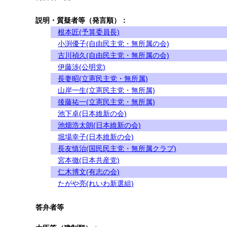
説明・質疑者等（発言順）：
根本匠(予算委員長)
小渕優子(自由民主党・無所属の会)
古川禎久(自由民主党・無所属の会)
伊藤渉(公明党)
長妻昭(立憲民主党・無所属)
山岸一生(立憲民主党・無所属)
後藤祐一(立憲民主党・無所属)
池下卓(日本維新の会)
池畑浩太朗(日本維新の会)
堀場幸子(日本維新の会)
長友慎治(国民民主党・無所属クラブ)
宮本徹(日本共産党)
仁木博文(有志の会)
たがや亮(れいわ新選組)
答弁者等