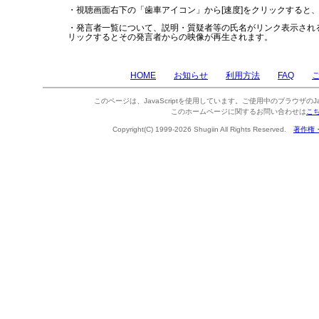
・視聴画面右下の「歯車アイコン」から[速度]をクリックすると
・発言者一覧について、説明・質疑者等の氏名がリンク表示され
リックするとその発言者からの映像が再生されます。
HOME
お知らせ
利用方法
FAQ
このページは、JavaScriptを使用しています。ご使用中のブラウザのJa
このホームページに関するお問い合わせは
こ
Copyright(C) 1999-2026 Shugiin All Rights Reserved.
著作権