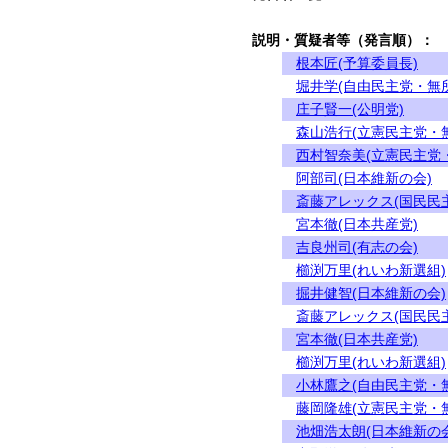
説明・質疑者等（発言順）：
根本匠(予算委員長)
堀井学(自由民主党・無
庄子賢一(公明党)
森山浩行(立憲民主党・
西村智奈美(立憲民主党
阿部司(日本維新の会)
斎藤アレックス(国民民
宮本徹(日本共産党)
吉良州司(有志の会)
櫛渕万里(れいわ新選組)
掘井健智(日本維新の会)
斎藤アレックス(国民民
宮本徹(日本共産党)
櫛渕万里(れいわ新選組)
小林鷹之(自由民主党・
藤岡隆雄(立憲民主党・
池畑浩太朗(日本維新の会