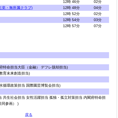
12時 46分
02分
主党・無所属クラブ)
12時 48分
04分
12時 52分
02分
12時 54分
03分
12時 57分
07分
府特命担当大臣（金融） デフレ脱却担当)
教育未来創造担当)
水循環政策担当 国際園芸博覧会担当)
 共生社会担当 女性活躍担当 孤独・孤立対策担当 内閣府特命担
同参画） )
戻る