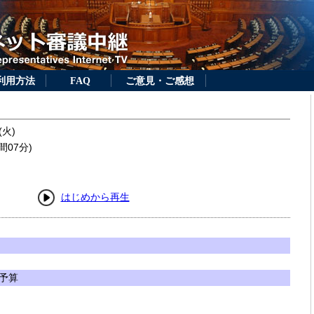
利用方法
FAQ
ご意見・ご感想
(火)
間07分)
はじめから再生
予算