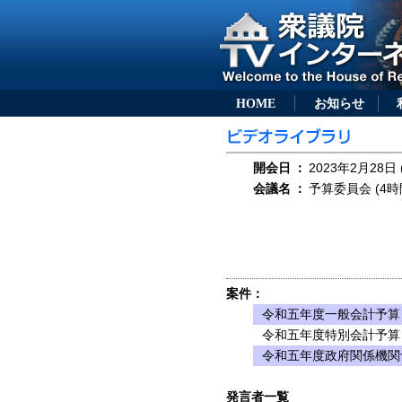
HOME
お知らせ
開会日
：
2023年2月28日 
会議名
：
予算委員会 (4時
案件：
令和五年度一般会計予算
令和五年度特別会計予算
令和五年度政府関係機関
発言者一覧