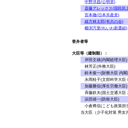
中野洋昌(公明党)
斎藤アレックス(国民民
宮本徹(日本共産党)
緒方林太郎(有志の会)
櫛渕万里(れいわ新選組)
答弁者等
大臣等（建制順）：
岸田文雄(内閣総理大臣)
林芳正(外務大臣)
鈴木俊一(財務大臣 内閣
永岡桂子(文部科学大臣 
加藤勝信(厚生労働大臣)
斉藤鉄夫(国土交通大臣 
浜田靖一(防衛大臣)
小倉將信(こども政策担当
当大臣（少子化対策 男女共