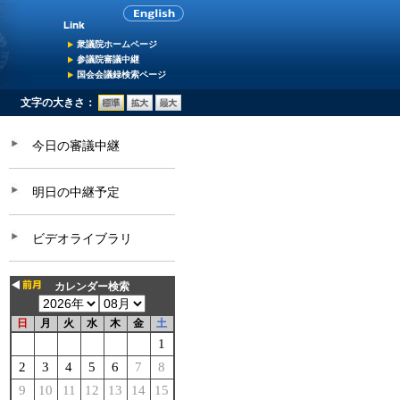
衆議院ホームページ
参議院審議中継
国会会議録検索ページ
文字の大きさ：
今日の審議中継
明日の中継予定
ビデオライブラリ
カレンダー検索
日
月
火
水
木
金
土
1
2
3
4
5
6
7
8
9
10
11
12
13
14
15