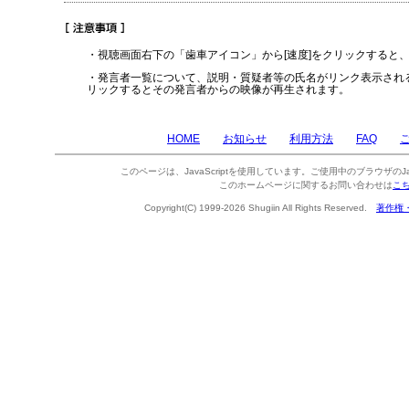
・視聴画面右下の「歯車アイコン」から[速度]をクリックすると
・発言者一覧について、説明・質疑者等の氏名がリンク表示され
リックするとその発言者からの映像が再生されます。
HOME
お知らせ
利用方法
FAQ
このページは、JavaScriptを使用しています。ご使用中のブラウザのJa
このホームページに関するお問い合わせは
こ
Copyright(C) 1999-2026 Shugiin All Rights Reserved.
著作権