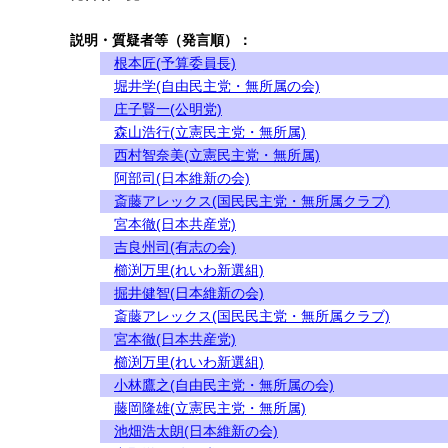
説明・質疑者等（発言順）：
根本匠(予算委員長)
堀井学(自由民主党・無所属の会)
庄子賢一(公明党)
森山浩行(立憲民主党・無所属)
西村智奈美(立憲民主党・無所属)
阿部司(日本維新の会)
斎藤アレックス(国民民主党・無所属クラブ)
宮本徹(日本共産党)
吉良州司(有志の会)
櫛渕万里(れいわ新選組)
掘井健智(日本維新の会)
斎藤アレックス(国民民主党・無所属クラブ)
宮本徹(日本共産党)
櫛渕万里(れいわ新選組)
小林鷹之(自由民主党・無所属の会)
藤岡隆雄(立憲民主党・無所属)
池畑浩太朗(日本維新の会)