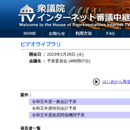
HOME
お知らせ
利用方法
FAQ
開会日
：
2023年2月28日 (火)
会議名
：
予算委員会 (4時間07分)
はじめから再
案件：
令和五年度一般会計予算
令和五年度特別会計予算
令和五年度政府関係機関予算
発言者一覧