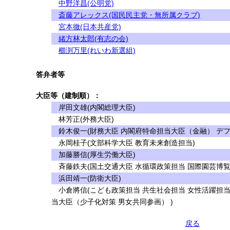
中野洋昌(公明党)
斎藤アレックス(国民民主党・無所属クラブ)
宮本徹(日本共産党)
緒方林太郎(有志の会)
櫛渕万里(れいわ新選組)
答弁者等
大臣等（建制順）：
岸田文雄(内閣総理大臣)
林芳正(外務大臣)
鈴木俊一(財務大臣 内閣府特命担当大臣（金融） デフ
永岡桂子(文部科学大臣 教育未来創造担当)
加藤勝信(厚生労働大臣)
斉藤鉄夫(国土交通大臣 水循環政策担当 国際園芸博覧
浜田靖一(防衛大臣)
小倉將信(こども政策担当 共生社会担当 女性活躍担当
当大臣（少子化対策 男女共同参画） )
戻る