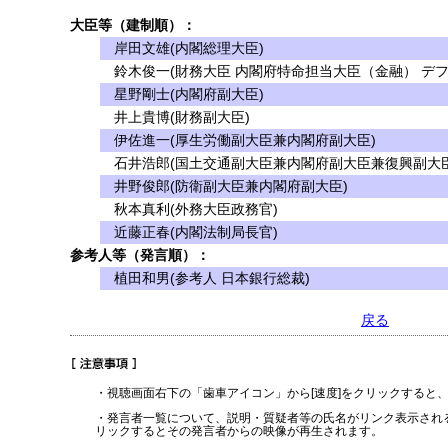
大臣等（建制順）：
岸田文雄(内閣総理大臣)
鈴木俊一(財務大臣 内閣府特命担当大臣（金融） デフ
星野剛士(内閣府副大臣)
井上貴博(財務副大臣)
伊佐進一(厚生労働副大臣兼内閣府副大臣)
石井浩郎(国土交通副大臣兼内閣府副大臣兼復興副大臣
井野俊郎(防衛副大臣兼内閣府副大臣)
秋本真利(外務大臣政務官)
近藤正春(内閣法制局長官)
参考人等（発言順）：
植田和男(参考人 日本銀行総裁)
戻る
・視聴画面右下の「歯車アイコン」から[速度]をクリックすると
・発言者一覧について、説明・質疑者等の氏名がリンク表示され
リックするとその発言者からの映像が再生されます。