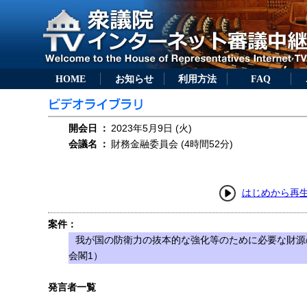
HOME
お知らせ
利用方法
FAQ
開会日
：
2023年5月9日 (火)
会議名
：
財務金融委員会 (4時間52分)
はじめから再
案件：
我が国の防衛力の抜本的な強化等のために必要な財源
会閣1）
発言者一覧