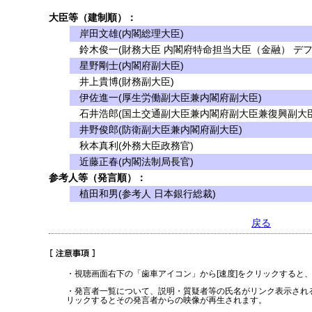
大臣等（建制順）：
岸田文雄(内閣総理大臣)
鈴木俊一(財務大臣 内閣府特命担当大臣（金融） デフ
星野剛士(内閣府副大臣)
井上貴博(財務副大臣)
伊佐進一(厚生労働副大臣兼内閣府副大臣)
石井浩郎(国土交通副大臣兼内閣府副大臣兼復興副大臣
井野俊郎(防衛副大臣兼内閣府副大臣)
秋本真利(外務大臣政務官)
近藤正春(内閣法制局長官)
参考人等（発言順）：
植田和男(参考人 日本銀行総裁)
戻る
・視聴画面右下の「歯車アイコン」から[速度]をクリックすると
・発言者一覧について、説明・質疑者等の氏名がリンク表示され
リックするとその発言者からの映像が再生されます。