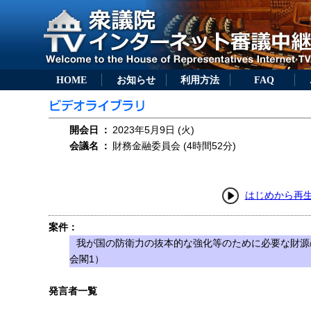
HOME
お知らせ
利用方法
FAQ
開会日
：
2023年5月9日 (火)
会議名
：
財務金融委員会 (4時間52分)
はじめから再
案件：
我が国の防衛力の抜本的な強化等のために必要な財源
会閣1）
発言者一覧