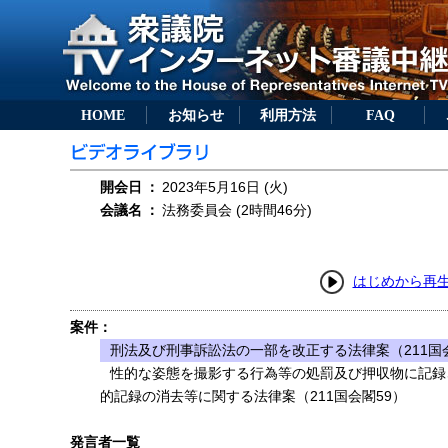
HOME
お知らせ
利用方法
FAQ
開会日
：
2023年5月16日 (火)
会議名
：
法務委員会 (2時間46分)
はじめから再
案件：
刑法及び刑事訴訟法の一部を改正する法律案（211国会
性的な姿態を撮影する行為等の処罰及び押収物に記録
的記録の消去等に関する法律案（211国会閣59）
発言者一覧