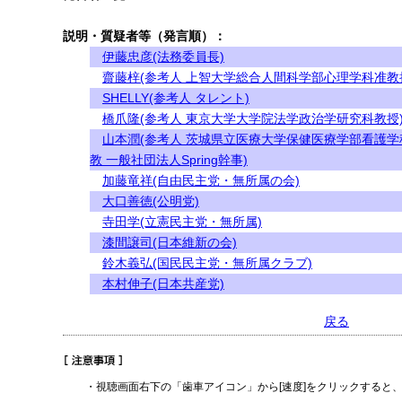
説明・質疑者等（発言順）：
伊藤忠彦(法務委員長)
齋藤梓(参考人 上智大学総合人間科学部心理学科准教
SHELLY(参考人 タレント)
橋爪隆(参考人 東京大学大学院法学政治学研究科教授
山本潤(参考人 茨城県立医療大学保健医療学部看護学
教 一般社団法人Spring幹事)
加藤竜祥(自由民主党・無所属の会)
大口善徳(公明党)
寺田学(立憲民主党・無所属)
漆間譲司(日本維新の会)
鈴木義弘(国民民主党・無所属クラブ)
本村伸子(日本共産党)
戻る
・視聴画面右下の「歯車アイコン」から[速度]をクリックすると