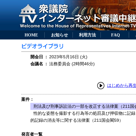
HOME
お知らせ
利用方法
FAQ
開会日
：
2023年5月16日 (火)
会議名
：
法務委員会 (2時間46分)
はじめから再
案件：
刑法及び刑事訴訟法の一部を改正する法律案（211国会
性的な姿態を撮影する行為等の処罰及び押収物に記録
的記録の消去等に関する法律案（211国会閣59）
発言者一覧