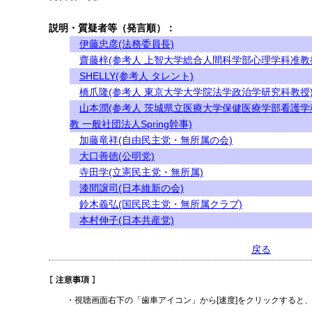
説明・質疑者等（発言順）：
伊藤忠彦(法務委員長)
齋藤梓(参考人 上智大学総合人間科学部心理学科准教
SHELLY(参考人 タレント)
橋爪隆(参考人 東京大学大学院法学政治学研究科教授
山本潤(参考人 茨城県立医療大学保健医療学部看護学
教 一般社団法人Spring幹事)
加藤竜祥(自由民主党・無所属の会)
大口善徳(公明党)
寺田学(立憲民主党・無所属)
漆間譲司(日本維新の会)
鈴木義弘(国民民主党・無所属クラブ)
本村伸子(日本共産党)
戻る
・視聴画面右下の「歯車アイコン」から[速度]をクリックすると