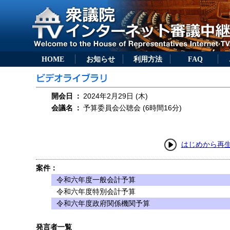
HOME
お知らせ
利用方法
FAQ
開会日
：
2024年2月29日 (木)
会議名
：
予算委員会公聴会 (6時間16分)
はじめから再
案件：
令和六年度一般会計予算
令和六年度特別会計予算
令和六年度政府関係機関予算
発言者一覧