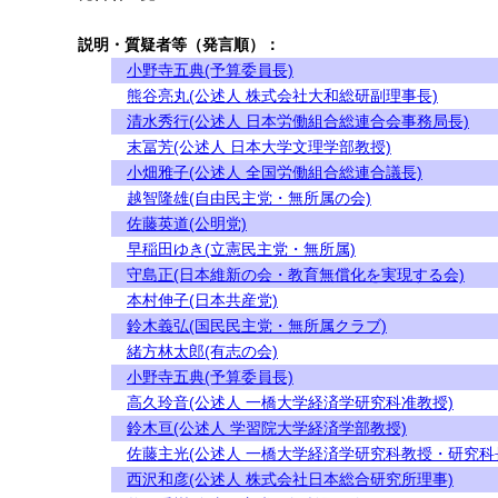
説明・質疑者等（発言順）：
小野寺五典(予算委員長)
熊谷亮丸(公述人 株式会社大和総研副理事長)
清水秀行(公述人 日本労働組合総連合会事務局長)
末冨芳(公述人 日本大学文理学部教授)
小畑雅子(公述人 全国労働組合総連合議長)
越智隆雄(自由民主党・無所属の会)
佐藤英道(公明党)
早稲田ゆき(立憲民主党・無所属)
守島正(日本維新の会・教育無償化を実現する会)
本村伸子(日本共産党)
鈴木義弘(国民民主党・無所属クラブ)
緒方林太郎(有志の会)
小野寺五典(予算委員長)
高久玲音(公述人 一橋大学経済学研究科准教授)
鈴木亘(公述人 学習院大学経済学部教授)
佐藤主光(公述人 一橋大学経済学研究科教授・研究科
西沢和彦(公述人 株式会社日本総合研究所理事)