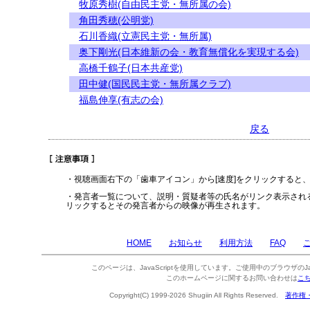
牧原秀樹(自由民主党・無所属の会)
角田秀穂(公明党)
石川香織(立憲民主党・無所属)
奥下剛光(日本維新の会・教育無償化を実現する会)
高橋千鶴子(日本共産党)
田中健(国民民主党・無所属クラブ)
福島伸享(有志の会)
戻る
・視聴画面右下の「歯車アイコン」から[速度]をクリックすると
・発言者一覧について、説明・質疑者等の氏名がリンク表示され
リックするとその発言者からの映像が再生されます。
HOME
お知らせ
利用方法
FAQ
このページは、JavaScriptを使用しています。ご使用中のブラウザのJa
このホームページに関するお問い合わせは
こ
Copyright(C) 1999-2026 Shugiin All Rights Reserved.
著作権