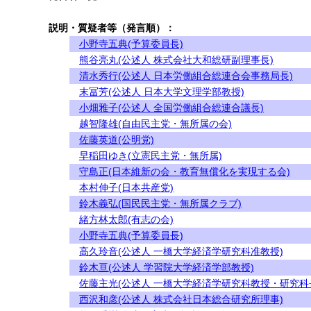
説明・質疑者等（発言順）：
小野寺五典(予算委員長)
熊谷亮丸(公述人 株式会社大和総研副理事長)
清水秀行(公述人 日本労働組合総連合会事務局長)
末冨芳(公述人 日本大学文理学部教授)
小畑雅子(公述人 全国労働組合総連合議長)
越智隆雄(自由民主党・無所属の会)
佐藤英道(公明党)
早稲田ゆき(立憲民主党・無所属)
守島正(日本維新の会・教育無償化を実現する会)
本村伸子(日本共産党)
鈴木義弘(国民民主党・無所属クラブ)
緒方林太郎(有志の会)
小野寺五典(予算委員長)
高久玲音(公述人 一橋大学経済学研究科准教授)
鈴木亘(公述人 学習院大学経済学部教授)
佐藤主光(公述人 一橋大学経済学研究科教授・研究科
西沢和彦(公述人 株式会社日本総合研究所理事)