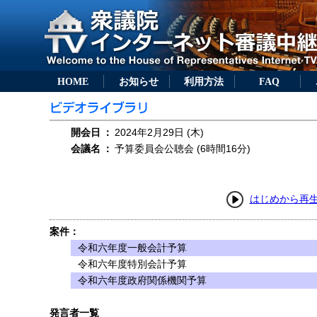
HOME
お知らせ
利用方法
FAQ
開会日
：
2024年2月29日 (木)
会議名
：
予算委員会公聴会 (6時間16分)
はじめから再
案件：
令和六年度一般会計予算
令和六年度特別会計予算
令和六年度政府関係機関予算
発言者一覧