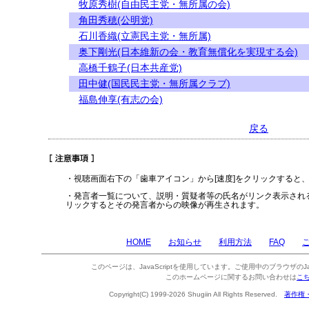
牧原秀樹(自由民主党・無所属の会)
角田秀穂(公明党)
石川香織(立憲民主党・無所属)
奥下剛光(日本維新の会・教育無償化を実現する会)
高橋千鶴子(日本共産党)
田中健(国民民主党・無所属クラブ)
福島伸享(有志の会)
戻る
・視聴画面右下の「歯車アイコン」から[速度]をクリックすると
・発言者一覧について、説明・質疑者等の氏名がリンク表示され
リックするとその発言者からの映像が再生されます。
HOME
お知らせ
利用方法
FAQ
このページは、JavaScriptを使用しています。ご使用中のブラウザのJa
このホームページに関するお問い合わせは
こ
Copyright(C) 1999-2026 Shugiin All Rights Reserved.
著作権