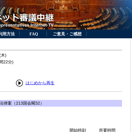
利用方法
FAQ
ご意見・ご感想
(木)
間22分)
はじめから再生
律案（213国会閣32）
開始時刻
所要時間