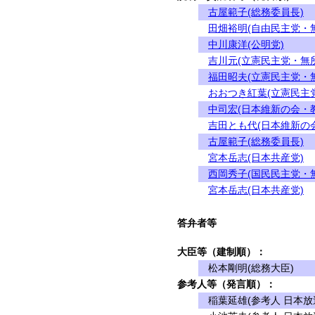
古屋範子(総務委員長)
田畑裕明(自由民主党・
中川康洋(公明党)
吉川元(立憲民主党・無
福田昭夫(立憲民主党・
おおつき紅葉(立憲民主
中司宏(日本維新の会・
吉田とも代(日本維新の
古屋範子(総務委員長)
宮本岳志(日本共産党)
西岡秀子(国民民主党・
宮本岳志(日本共産党)
答弁者等
大臣等（建制順）：
松本剛明(総務大臣)
参考人等（発言順）：
稲葉延雄(参考人 日本放