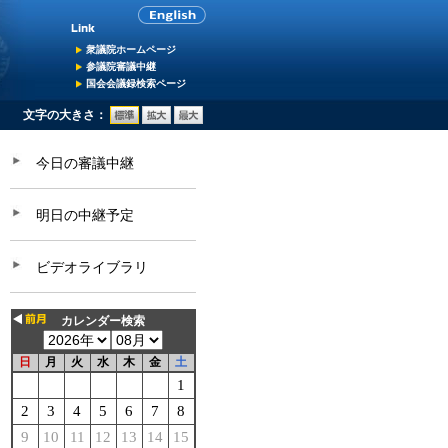
衆議院ホームページ
参議院審議中継
国会会議録検索ページ
文字の大きさ：
今日の審議中継
明日の中継予定
ビデオライブラリ
カレンダー検索
日
月
火
水
木
金
土
1
2
3
4
5
6
7
8
9
10
11
12
13
14
15