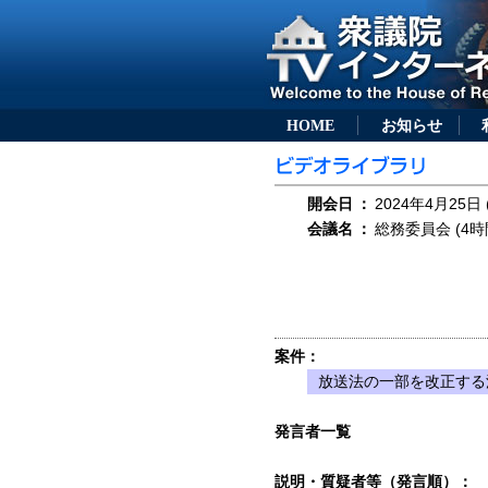
HOME
お知らせ
開会日
：
2024年4月25日 
会議名
：
総務委員会 (4時
案件：
放送法の一部を改正する法
発言者一覧
説明・質疑者等（発言順）：