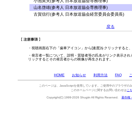
小池英夫(参考人 日本放送協会専務理事)
山名啓雄(参考人 日本放送協会専務理事)
古賀信行(参考人 日本放送協会経営委員会委員長)
戻る
・視聴画面右下の「歯車アイコン」から[速度]をクリックすると
・発言者一覧について、説明・質疑者等の氏名がリンク表示され
リックするとその発言者からの映像が再生されます。
HOME
お知らせ
利用方法
FAQ
このページは、JavaScriptを使用しています。ご使用中のブラウザのJa
このホームページに関するお問い合わせは
こ
Copyright(C) 1999-2026 Shugiin All Rights Reserved.
著作権