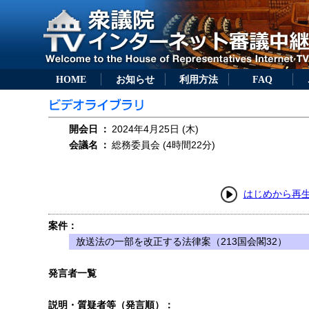
HOME
お知らせ
利用方法
FAQ
開会日
：
2024年4月25日 (木)
会議名
：
総務委員会 (4時間22分)
はじめから再
案件：
放送法の一部を改正する法律案（213国会閣32）
発言者一覧
説明・質疑者等（発言順）：