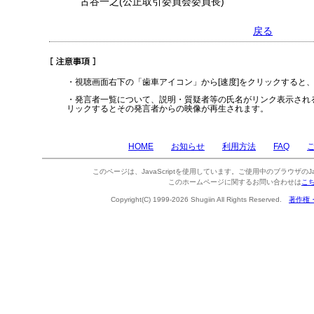
古谷一之(公正取引委員会委員長)
戻る
・視聴画面右下の「歯車アイコン」から[速度]をクリックすると
・発言者一覧について、説明・質疑者等の氏名がリンク表示され
リックするとその発言者からの映像が再生されます。
HOME
お知らせ
利用方法
FAQ
このページは、JavaScriptを使用しています。ご使用中のブラウザのJa
このホームページに関するお問い合わせは
こ
Copyright(C) 1999-2026 Shugiin All Rights Reserved.
著作権