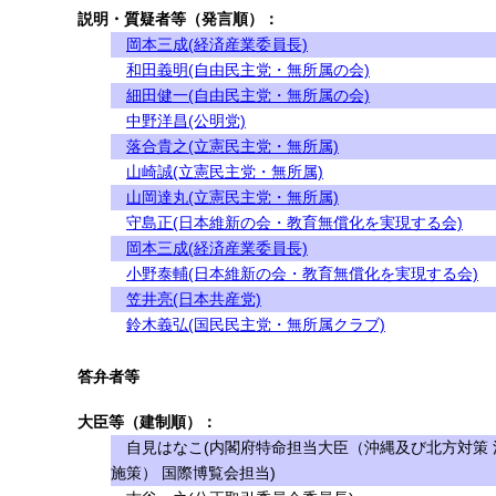
説明・質疑者等（発言順）：
岡本三成(経済産業委員長)
和田義明(自由民主党・無所属の会)
細田健一(自由民主党・無所属の会)
中野洋昌(公明党)
落合貴之(立憲民主党・無所属)
山崎誠(立憲民主党・無所属)
山岡達丸(立憲民主党・無所属)
守島正(日本維新の会・教育無償化を実現する会)
岡本三成(経済産業委員長)
小野泰輔(日本維新の会・教育無償化を実現する会)
笠井亮(日本共産党)
鈴木義弘(国民民主党・無所属クラブ)
答弁者等
大臣等（建制順）：
自見はなこ(内閣府特命担当大臣（沖縄及び北方対策 
施策） 国際博覧会担当)