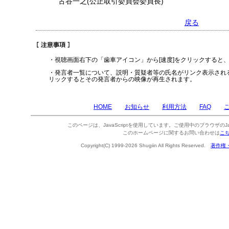
古谷一之(公正取引委員会委員長)
戻る
・視聴画面右下の「歯車アイコン」から[速度]をクリックすると
・発言者一覧について、説明・質疑者等の氏名がリンク表示され
リックするとその発言者からの映像が再生されます。
HOME
お知らせ
利用方法
FAQ
このページは、JavaScriptを使用しています。ご使用中のブラウザのJa
このホームページに関するお問い合わせは
こ
Copyright(C) 1999-2026 Shugiin All Rights Reserved.
著作権