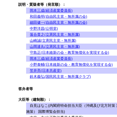
説明・質疑者等（発言順）：
岡本三成(経済産業委員長)
和田義明(自由民主党・無所属の会)
細田健一(自由民主党・無所属の会)
中野洋昌(公明党)
落合貴之(立憲民主党・無所属)
山崎誠(立憲民主党・無所属)
山岡達丸(立憲民主党・無所属)
守島正(日本維新の会・教育無償化を実現する会)
岡本三成(経済産業委員長)
小野泰輔(日本維新の会・教育無償化を実現する会)
笠井亮(日本共産党)
鈴木義弘(国民民主党・無所属クラブ)
答弁者等
大臣等（建制順）：
自見はなこ(内閣府特命担当大臣（沖縄及び北方対策 
施策） 国際博覧会担当)