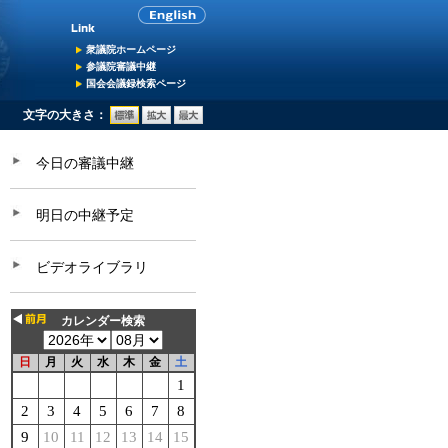
衆議院ホームページ
参議院審議中継
国会会議録検索ページ
文字の大きさ：
今日の審議中継
明日の中継予定
ビデオライブラリ
カレンダー検索
日
月
火
水
木
金
土
1
2
3
4
5
6
7
8
9
10
11
12
13
14
15