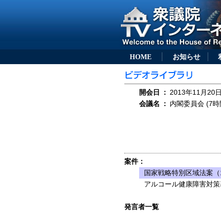
HOME
お知らせ
開会日
：
2013年11月20日
会議名
：
内閣委員会 (7時
案件：
国家戦略特別区域法案（1
アルコール健康障害対策
発言者一覧