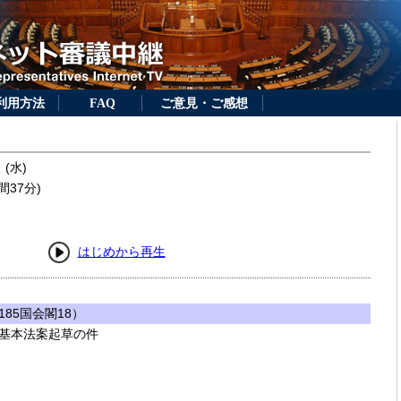
利用方法
FAQ
ご意見・ご感想
 (水)
間37分)
はじめから再生
85国会閣18）
基本法案起草の件