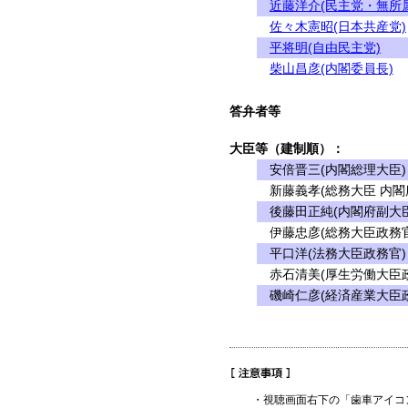
近藤洋介(民主党・無所
佐々木憲昭(日本共産党)
平将明(自由民主党)
柴山昌彦(内閣委員長)
答弁者等
大臣等（建制順）：
安倍晋三(内閣総理大臣)
新藤義孝(総務大臣 内閣
後藤田正純(内閣府副大臣
伊藤忠彦(総務大臣政務官
平口洋(法務大臣政務官)
赤石清美(厚生労働大臣政
磯崎仁彦(経済産業大臣政
・視聴画面右下の「歯車アイコ