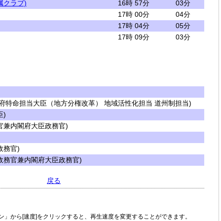
属クラブ)
16時 57分
03分
17時 00分
04分
17時 04分
05分
17時 09分
03分
府特命担当大臣（地方分権改革） 地域活性化担当 道州制担当)
)
兼内閣府大臣政務官)
務官)
務官兼内閣府大臣政務官)
戻る
ン」から[速度]をクリックすると、再生速度を変更することができます。