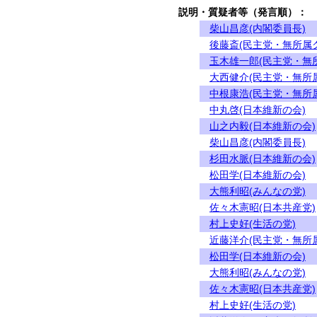
説明・質疑者等（発言順）：
柴山昌彦(内閣委員長)
後藤斎(民主党・無所属
玉木雄一郎(民主党・無
大西健介(民主党・無所
中根康浩(民主党・無所
中丸啓(日本維新の会)
山之内毅(日本維新の会)
柴山昌彦(内閣委員長)
杉田水脈(日本維新の会)
松田学(日本維新の会)
大熊利昭(みんなの党)
佐々木憲昭(日本共産党)
村上史好(生活の党)
近藤洋介(民主党・無所
松田学(日本維新の会)
大熊利昭(みんなの党)
佐々木憲昭(日本共産党)
村上史好(生活の党)