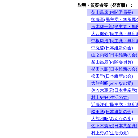
説明・質疑者等（発言順）：
柴山昌彦(内閣委員長)
後藤斎(民主党・無所属
玉木雄一郎(民主党・無
大西健介(民主党・無所
中根康浩(民主党・無所
中丸啓(日本維新の会)
山之内毅(日本維新の会)
柴山昌彦(内閣委員長)
杉田水脈(日本維新の会)
松田学(日本維新の会)
大熊利昭(みんなの党)
佐々木憲昭(日本共産党)
村上史好(生活の党)
近藤洋介(民主党・無所
松田学(日本維新の会)
大熊利昭(みんなの党)
佐々木憲昭(日本共産党)
村上史好(生活の党)