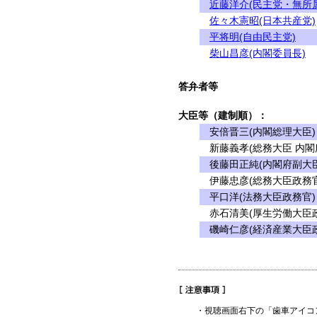
近藤洋介(民主党・無所
佐々木憲昭(日本共産党)
平将明(自由民主党)
柴山昌彦(内閣委員長)
答弁者等
大臣等（建制順）：
安倍晋三(内閣総理大臣)
新藤義孝(総務大臣 内閣
後藤田正純(内閣府副大臣
伊藤忠彦(総務大臣政務官
平口洋(法務大臣政務官)
赤石清美(厚生労働大臣政
磯崎仁彦(経済産業大臣政
・視聴画面右下の「歯車アイコ