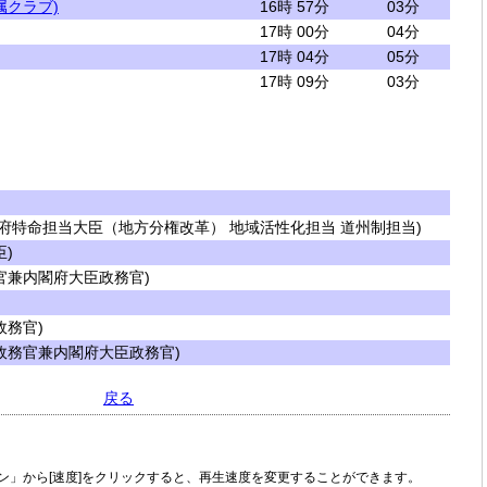
属クラブ)
16時 57分
03分
17時 00分
04分
17時 04分
05分
17時 09分
03分
府特命担当大臣（地方分権改革） 地域活性化担当 道州制担当)
)
兼内閣府大臣政務官)
務官)
務官兼内閣府大臣政務官)
戻る
ン」から[速度]をクリックすると、再生速度を変更することができます。