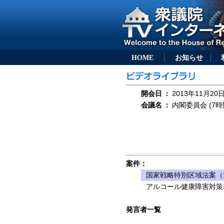
HOME
お知らせ
開会日
：
2013年11月20日
会議名
：
内閣委員会 (7時
案件：
国家戦略特別区域法案（1
アルコール健康障害対策
発言者一覧