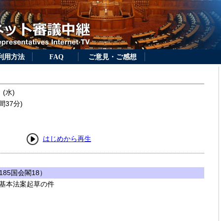
利用方法
FAQ
ご意見・ご感想
 (水)
間37分)
はじめから再生
85国会閣18）
基本法案起草の件