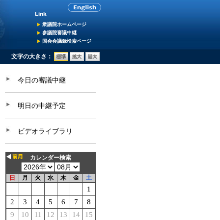
衆議院ホームページ
参議院審議中継
国会会議録検索ページ
文字の大きさ：
今日の審議中継
明日の中継予定
ビデオライブラリ
カレンダー検索
日
月
火
水
木
金
土
1
2
3
4
5
6
7
8
9
10
11
12
13
14
15