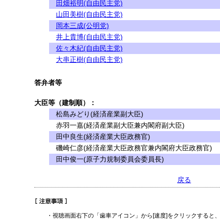
田畑裕明(自由民主党)
山田美樹(自由民主党)
岡本三成(公明党)
井上貴博(自由民主党)
佐々木紀(自由民主党)
大串正樹(自由民主党)
答弁者等
大臣等（建制順）：
松島みどり(経済産業副大臣)
赤羽一嘉(経済産業副大臣兼内閣府副大臣)
田中良生(経済産業大臣政務官)
磯崎仁彦(経済産業大臣政務官兼内閣府大臣政務官)
田中俊一(原子力規制委員会委員長)
戻る
・視聴画面右下の「歯車アイコン」から[速度]をクリックすると