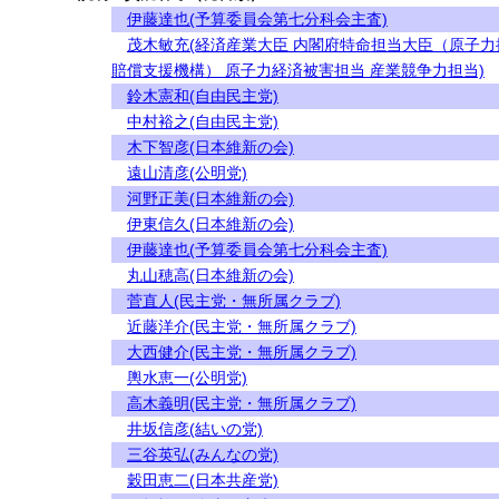
伊藤達也(予算委員会第七分科会主査)
茂木敏充(経済産業大臣 内閣府特命担当大臣（原子力
賠償支援機構） 原子力経済被害担当 産業競争力担当)
鈴木憲和(自由民主党)
中村裕之(自由民主党)
木下智彦(日本維新の会)
遠山清彦(公明党)
河野正美(日本維新の会)
伊東信久(日本維新の会)
伊藤達也(予算委員会第七分科会主査)
丸山穂高(日本維新の会)
菅直人(民主党・無所属クラブ)
近藤洋介(民主党・無所属クラブ)
大西健介(民主党・無所属クラブ)
輿水恵一(公明党)
高木義明(民主党・無所属クラブ)
井坂信彦(結いの党)
三谷英弘(みんなの党)
穀田恵二(日本共産党)