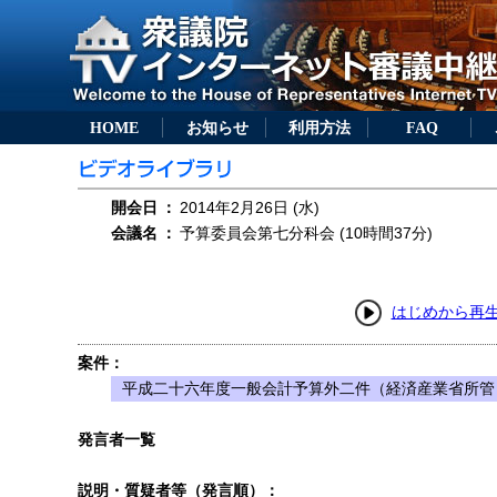
HOME
お知らせ
利用方法
FAQ
開会日
：
2014年2月26日 (水)
会議名
：
予算委員会第七分科会 (10時間37分)
はじめから再
案件：
平成二十六年度一般会計予算外二件（経済産業省所管
発言者一覧
説明・質疑者等（発言順）：